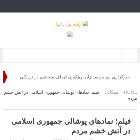
Menu
خبرگزاری سپاه پاسداران: رهگیری اهداف متخاصم در نزدیکی
جزیره قشم
HOME
همگانی
فیلم؛ نماد‌های پوشالی جمهوری اسلامی در آتش خشم
مردم
تحلیلگر حکومتی: تفاهم هرمز پایان بحران نیست؛ خطر جنگ همچنان
پابرجاست
فیلم؛ نماد‌های پوشالی جمهوری اسلامی
ایران؛ واکنش ترامپ و معاونش به اقدام تفرقه‌افکنان/سفر ژنرال
در آتش خشم مردم
منیر به عربستان