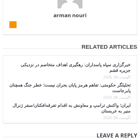
سنتکام: ما همچنان به اعمال محاصره علیه رژیم ایران ادامه می‌دهیم
arman nouri
RELATED ARTICLES
خبرگزاری سپاه پاسداران: رهگیری اهداف متخاصم در نزدیکی
جزیره قشم
آگوست 06, 2026
تحلیلگر حکومتی: تفاهم هرمز پایان بحران نیست؛ خطر جنگ همچنان
پابرجاست
آگوست 06, 2026
ایران؛ واکنش ترامپ و معاونش به اقدام تفرقه‌افکنان/سفر ژنرال
منیر به عربستان
آگوست 06, 2026
LEAVE A REPLY