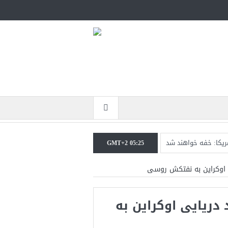
مریکا: خفه خواهند شد
GMT+2 05:25
رابر حکومت ایران است
ی اوکراین به نفتکش روسی
تحمل است+فیلم: تحلیل
 دریایی اوکراین به
کومت ایران خواهد شد
در نزدیکی جزیره قشم