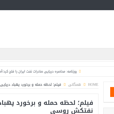
روزنامه: محاصره دریایی صادرات نفت ایران را فلج کرد/آ
تحلیلگر سعودی: این توافق‌نامه پیامی بازدارنده در ب
HOME
همگانی
فیلم؛ لحظه حمله و برخورد پهباد دریای
مقام آمریکایی: تصورِ بازنده بودن برای ترامپ غیرقابل‌
فیلم؛ لحظه حمله و برخورد پهباد
مقامات آمریکایی: برخی گزارش‌ها موجب گستاخ‌تر شدن ح
نفتکش روسی
خبرگزاری سپاه پاسداران: رهگیری اهداف متخاصم 