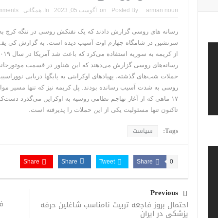
تحلیلگر حکومتی: تفاهم هرمز پایان بحران نیست؛ خطر 
arman nouri
Posted By:
on:
آگوست 05, 2023
In:
همگانی
mments
ایران؛ واکنش ترامپ و معاونش به اقدام تفرقه‌افکنان/سفر ژ
رسانه های روسی گزارش دادند که یک نفتکش روسی در تنگه کرچ ب
سرنشین در شامگاه چهارم اوت آسیب دیده است. به گزارش کی یف 
مقاله: اپوزیسیون بی‌راه‌حل؛ وقتی دشمنی با پهلوی جای ن
۱۰ تریلیون دلار؛ چگونه جرایم سایبری به سومین اقتصاد بزرگ جهان تبدیل شد؟
رسانه‌های روسی گزارش می‌دهند که این شناور در قسمت موتورخان
حملات شب‌های گذشته، پهپادهای اوکراینی به پایگها دریایی نووراس
ترامپ: پیروزی عبدال السید اسرائیل‌ستیز، خبر خوبی برا
روسی به شدت آسیب رسانده بودند. پل کریمه نیز که تنها مسیر موا
۱۷ ماهی که از آغاز تهاجم نظامی روسیه به اوکراین می‌گذرد دست‌ک
تاکنون تنها مسئولیت یکی از این حملات را پذیرفته است.
Tags:
سیاست
Share
Share
Tweet
Share
0
Previous
فی
احتمال بروز فاجعه تربیت نامناسب شاغلین حرفه
پزشکی در ایران