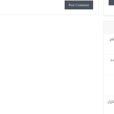
لج
ده
خ‌تر