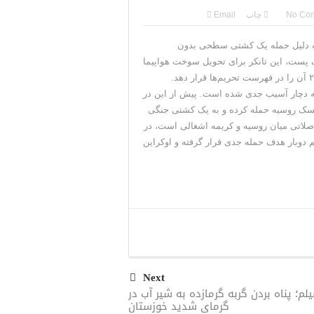
جنگ همچنان پابرجاست
No Co
چاپ
Email
نرال منیر به عربستان
ه دلیل حمله یک کشتی سطحی بدون
پست، این تانکر برای تحویل سوخت هواپیما
جات ایران را می‌گیرد
از کریمه به سوریه استفاده می‌کرد که باعث شد آمریکا در سال ۲۰۱۹ آن را در فهرست تحریم‌ها قرار دهد.
ه دچار آسیب جدی شده است. پیش از این در
ییسک روسیه حمله کرده و به یک کشتی جنگی
ی جمهوری‌خواهان است
صلاتی میان روسیه و کریمه اشغالی است، در
م دوبار هدف حمله جدی قرار گرفته و اوکراین
Next
لم؛ پناه بردن گربه گرمازده به شیر آب در
گرمای شدید خوزستان