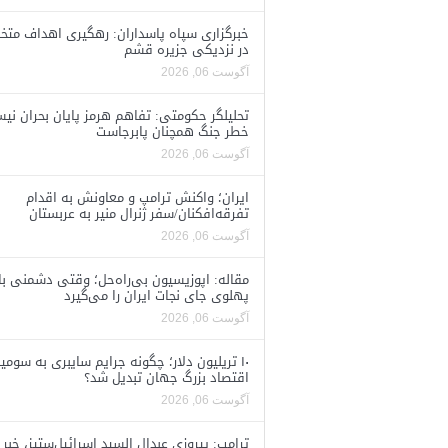
خبرگزاری سپاه پاسداران: رهگیری اهداف متخ
در نزدیکی جزیره قشم
آگوست 06, 2026
تحلیلگر حکومتی: تفاهم هرمز پایان بحران نی
خطر جنگ همچنان پابرجاست
آگوست 06, 2026
ایران؛ واکنش ترامپ و معاونش به اقدام
تفرقه‌افکنان/سفر ژنرال منیر به عربستان
آگوست 06, 2026
مقاله: اپوزیسیون بی‌راه‌حل؛ وقتی دشمنی با
پهلوی جای نجات ایران را می‌گیرد
آگوست 06, 2026
۱۰ تریلیون دلار؛ چگونه جرایم سایبری به سومی
اقتصاد بزرگ جهان تبدیل شد؟
آگوست 06, 2026
ترامپ: پیروزی عبدال السید اسرائیل‌ستیز، خبر