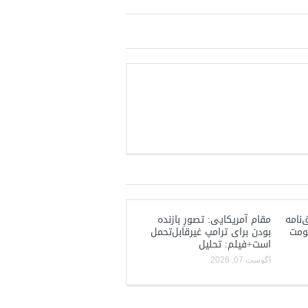
‌نامه
مقام آمریکایی: تصورِ بازنده
کومت
بودن برای ترامپ غیرقابل‌تحمل
است+فیلم: تحلیل
آگوست 07, 2026