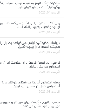
مذاکرات تنگه هرمز به نتیجه نرسید؛ سپاه جنگ 
برگزید/بازگشت دو ناو هواپیمابر
آگوست 04, 2026
ونزوئلا؛ منتقدان ترامپ اذعان می‌کنند که حق 
او بود وضعیت بهبود یافته است
آگوست 04, 2026
دیپلمات حکومتی: ترامپ می‌خواهد یک بار برا
همیشه نسخه ما را بپیچد+تحلیل
آگوست 04, 2026
ترامپ: این آخرین فرصت برای حکومت ایران ا
امیدوارم سر عقل بیایند
آگوست 03, 2026
حمله احتمالی آمریکا چه شکلی خواهد بود؟
آماده‌باش کامل در شمال غرب ایران
آگوست 03, 2026
ترامپ: رهبری حکومت ایران فریبکار و دورویی
عجیبی از خود نشان می‌دهد