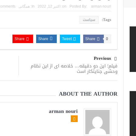
arman nouri
Posted By:
on:
اکتبر 12, 2022
In:
همگانی
Comments
Tags:
سیاست
Share
Share
Tweet
Share
0
Previous
فیلم؛ این دو دقیقه… خلاصه ای از این نظام
وحشی جنایتکار است
ABOUT THE AUTHOR
arman nouri