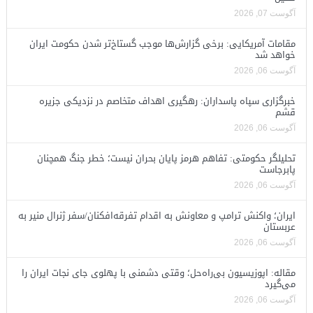
آگوست 07, 2026
مقامات آمریکایی: برخی گزارش‌ها موجب گستاخ‌تر شدن حکومت ایران
خواهد شد
آگوست 06, 2026
خبرگزاری سپاه پاسداران: رهگیری اهداف متخاصم در نزدیکی جزیره
قشم
آگوست 06, 2026
تحلیلگر حکومتی: تفاهم هرمز پایان بحران نیست؛ خطر جنگ همچنان
پابرجاست
آگوست 06, 2026
ایران؛ واکنش ترامپ و معاونش به اقدام تفرقه‌افکنان/سفر ژنرال منیر به
عربستان
آگوست 06, 2026
مقاله: اپوزیسیون بی‌راه‌حل؛ وقتی دشمنی با پهلوی جای نجات ایران را
می‌گیرد
آگوست 06, 2026