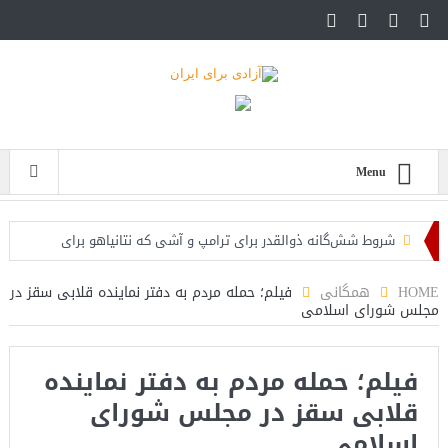
Menu
شروط شش‌گانه ذوالقدر برای ترامپ و آشی که نتانیاهو برای
ذوالقدرها پخته!
HOME
همگانی
فیلم؛ حمله مردم به دفتر نماینده قلابی سقز در
مجلس شورای اسلامی
ایران؛ فرمانده ارتش آمریکا به مقامات کاخ سفید: حملات هوایی
کافی نیست
فیلم؛ حمله مردم به دفتر نماینده
روزنامه: محاصره دریایی صادرات نفت ایران را فلج کرد/آمریکا: خفه
قلابی سقز در مجلس شورای
خواهند شد
اسلامی