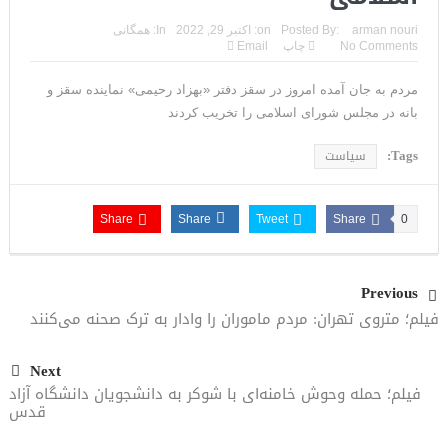
تحلیلگر سعودی: این توافق‌نامه پیامی بازدارنده در برابر حکومت
arman nouri
Posted By:
on:
اکتبر 29, 2022
In:
همگانی
No Comments
چاپ
Email
ایران است
مردم به جان آمده امروز در سقز دفتر «بهزاد رحیمی» نماینده سقز و
مقام آمریکایی: تصورِ بازنده بودن برای ترامپ غیرقابل‌تحمل
بانه در مجلس شورای اسلامی را تخریب کردند
است+فیلم: تحلیل
Tags:
سیاست
مقامات آمریکایی: برخی گزارش‌ها موجب گستاخ‌تر شدن حکومت
ایران خواهد شد
Share
Share
Tweet
Share
0
خبرگزاری سپاه پاسداران: رهگیری اهداف متخاصم در نزدیکی جزیره
قشم
Previous
فیلم؛ متروی تهران: مردم ماموران را وادار به ترک صحنه می‌کنند
تحلیلگر حکومتی: تفاهم هرمز پایان بحران نیست؛ خطر جنگ همچنان
پابرجاست
Next
فیلم؛ حمله وحوش خامنه‌ای با شوکر به دانشجویان دانشگاه آزاد
ایران؛ واکنش ترامپ و معاونش به اقدام تفرقه‌افکنان/سفر ژنرال
قدس
منیر به عربستان