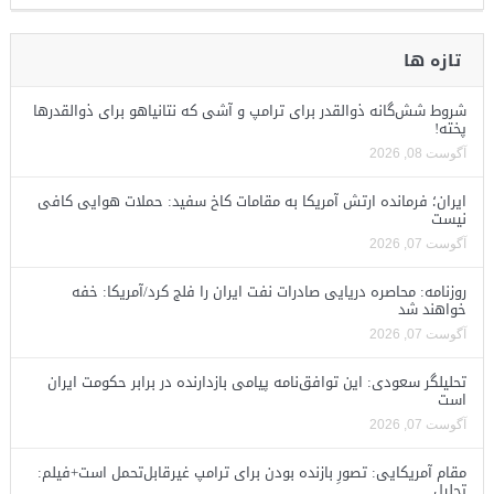
تازه ها
شروط شش‌گانه ذوالقدر برای ترامپ و آشی که نتانیاهو برای ذوالقدرها
پخته!
آگوست 08, 2026
ایران؛ فرمانده ارتش آمریکا به مقامات کاخ سفید: حملات هوایی کافی
نیست
آگوست 07, 2026
روزنامه: محاصره دریایی صادرات نفت ایران را فلج کرد/آمریکا: خفه
خواهند شد
آگوست 07, 2026
تحلیلگر سعودی: این توافق‌نامه پیامی بازدارنده در برابر حکومت ایران
است
آگوست 07, 2026
مقام آمریکایی: تصورِ بازنده بودن برای ترامپ غیرقابل‌تحمل است+فیلم:
تحلیل