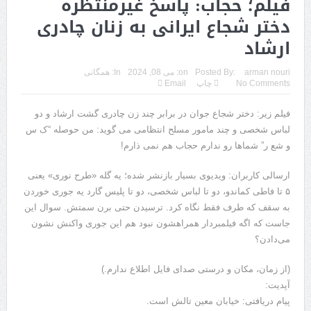
فیلم؛ حجاب: پاسخ غیرمنتظره
دختر شجاع ایرانی به زنان چادری
ارشاد
arman nouri
Posted By:
on:
می 08, 2024
In:
همگانی
No Comments
چاپ
Email
فیلم زیر: دختر شجاع جوان در برابر چند زن چادری گشت ارشاد و دو
لباس شخصی و چند مامور مسلح انتظامی می گوید: من حوصله “ک س
و شع ر” شماها رو ندارم حجاب هم نمی ذارم!
ارسالی کاربران: ویدیوی بسیار بازنشر شده؛ یه گله «طرح نوری» یعنی
۵ تا فاطی کماندو، دو تا لباس شخصی، دو تا پلیس گارد یه جوری خوردن
به سقف که طرف فقط نگاه کرد. ترسیدن حتی برن سمتش. سوال این
جاست که اگه فیلمبردار همراهشون نبود هم این جوری واکنش نشون
می‌دادن؟
(از زمان،‌ مکان و درستی صدای فایل اطلاع ندارم.)
آپدیت:
پیام دریافتی: خیابان معین تالش است.