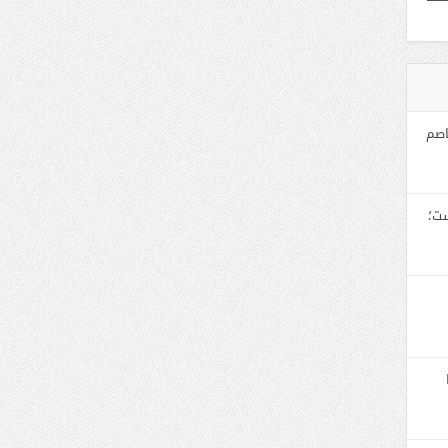
اصم
ست؛