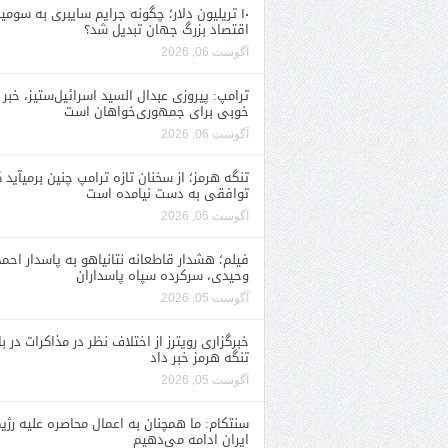
۱۰ تریلیون دلار؛ چگونه جرایم سایبری به سومی
اقتصاد بزرگ جهان تبدیل شد؟
آگوست 06, 2026
ترامپ: پیروزی عبدال السید اسرائیل‌ستیز، خبر
خوبی برای جمهوری‌خواهان است
آگوست 06, 2026
تنگه هرمز؛ از سخنان تازه ترامپ چنین برمیآید 
توافقی به دست نیامده است
آگوست 05, 2026
فیلم؛ هشدار قاطعانه نتانیاهو به پاسدار احمد
وحیدی، سرکرده سپاه پاسداران
آگوست 05, 2026
خبرگزاری رویترز از اختلاف نظر در مذاکرات در با
تنگه هرمز خبر داد
آگوست 05, 2026
سنتکام: ما همچنان به اعمال محاصره علیه رژی
ایران ادامه می‌دهیم