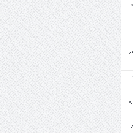
ن
که
ره
م