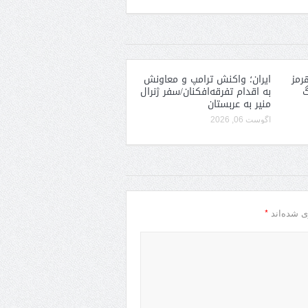
رمز
ایران؛ واکنش ترامپ و معاونش
گ
به اقدام تفرقه‌افکنان/سفر ژنرال
منیر به عربستان
آگوست 06, 2026
*
ی شده‌اند