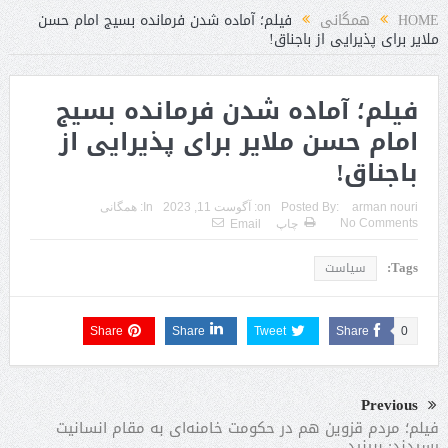
د
HOME
همگانی
فیلم؛ آماده شدن فرمانده بسیج امام حسن
ملایر برای پذیرایی از باجناق!
فیلم؛ آماده شدن فرمانده بسیج
امام حسن ملایر برای پذیرایی از
باجناق!
arman nouri
Posted By:
on:
آگوست 11, 2023
In:
همگانی
No Comments
چاپ
Email
Tags:
سیاست
Share
Share
Tweet
Share
0
Previous
فیلم؛ مردم قزوین هم در حکومت خامنه‌ای به مقام انسانیت
رسیدند: ببینید