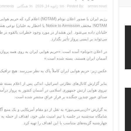
تحلیلگر حکومتی: تفاهم هرمز پایان بحران نیست؛ خطر 
arman nouri
Posted By:
on:
ژانویه 14, 2026
In:
همگانی
omments
ایران؛ واکنش ترامپ و معاونش به اقدام تفرقه‌افکنان/سفر ژ
رژیم ایران با صدور اعلان نوتام (NOTAM) ا
NOTAM؛ مخفف Notice to Airmission یا اخطا
مقاله: اپوزیسیون بی‌راه‌حل؛ وقتی دشمنی با پهلوی جای ن
خلبانان داده می‌شود. این هشدار در مورد وجود خطرات بالقوه در ط
۱۰ تریلیون دلار؛ چگونه جرایم سایبری به سومین اقتصاد بزرگ جهان تبدیل شد؟
می‌تواند بر ایمنی پرواز تأثیر بگذارد.
ترامپ: پیروزی عبدال السید اسرائیل‌ستیز، خبر خوبی برا
در اعلان «نوتام» آمده است: «حریم هوایی ایران به روی همه پرواز‌ها 
آسمان ایران هستند، بسته شده است.»
عکس زیر: حریم هوایی ایران کاملاً پاک به نظر می‌رسد. هیچ ترافی
نیروی هوایی ارتش جمهوری اسلامی در آسمان کشور به پرواز درآمدن
صدای عبور چندین جنگنده بر فراز عراق منتشر شده است.
به گزارش «ان‌بی‌سی‌نیوز» به نقل از دو مقام آمریکایی و یک منبع آگ
شامگاه سه‌شنبه در جلسه با تیم امنیت ملی خود، اهداف از حمله به رژ
چهارشنبه گزینه‌های متناسب با این اهداف را تهیه کرد.