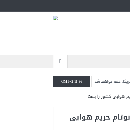
مریکا: خفه خواهند شد
GMT+2 11:36
رابر حکومت ایران است
ریم هوایی کشور را بست
تحمل است+فیلم: تحلیل
نوتام حریم هوایی
کومت ایران خواهد شد
در نزدیکی جزیره قشم