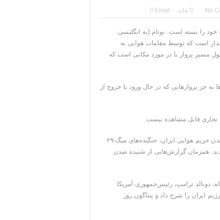
جنگ همچنان پابرجاست
No C
چاپ
Email
نرال منیر به عربستان
علام کرد که حریم هوایی خود را بسته است. نوتام (به انگلیسی:
ر به خلبان) نوعی هشدار است که توسط مقامات هوایی به
جات ایران را می‌گیرد
ول مسیر پرواز یا در مورد مکانی است که
ی جمهوری‌خواهان است
به جز پرواز‌هایی که در حال ورود یا خروج از
ک تجاری قابل مشاهده نیست.
بنابر گزارش کانال‌های نظارتی اسرائیل، اندکی پس از اعلام بسته شدن حریم هوایی ایران، جنگنده‌های میگ-۲۹
د. همزمان گزارش‌هایی از شنیده‌ شدن
اه، دونالد ترامپ، رئیس‌جمهوری آمریکا
یم ایران را شرح داد و پنتاگون روز