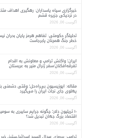
خبرگزاری سپاه پاسداران: رهگیری اهداف متخ
در نزدیکی جزیره قشم
آگوست 06, 2026
تحلیلگر حکومتی: تفاهم هرمز پایان بحران نی
خطر جنگ همچنان پابرجاست
آگوست 06, 2026
ایران؛ واکنش ترامپ و معاونش به اقدام
تفرقه‌افکنان/سفر ژنرال منیر به عربستان
آگوست 06, 2026
مقاله: اپوزیسیون بی‌راه‌حل؛ وقتی دشمنی با
پهلوی جای نجات ایران را می‌گیرد
آگوست 06, 2026
۱۰ تریلیون دلار؛ چگونه جرایم سایبری به سومی
اقتصاد بزرگ جهان تبدیل شد؟
آگوست 06, 2026
ترامپ: پیروزی عبدال السید اسرائیل‌ستیز، خبر