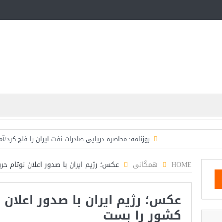
روزنامه: محاصره دریایی صادرات نفت ایران را فلج کرد/آ
تحلیلگر سعودی: این توافق‌نامه پیامی بازدارنده در ب
HOME
همگانی
عکس؛ رژیم ایران با صدور اعلان نوتام ح
مقام آمریکایی: تصورِ بازنده بودن برای ترامپ غیرقابل‌
عکس؛ رژیم ایران با صدور اعلان 
مقامات آمریکایی: برخی گزارش‌ها موجب گستاخ‌تر شدن ح
کشور را بست
خبرگزاری سپاه پاسداران: رهگیری اهداف متخاصم 