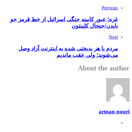
Previous
غزه؛ عبور کابینه جنگی اسرائیل از خط قرمز جو
بایدن/جنجال کلینتون
Next
مردم با هر بدبختی شده به اینترنت آزاد وصل
می‌شوند؛ ولی عقب ماندیم
About the author
arman nouri