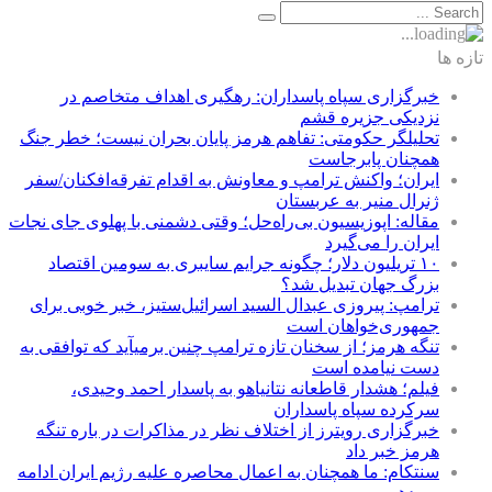
تازه ها
خبرگزاری سپاه پاسداران: رهگیری اهداف متخاصم در
نزدیکی جزیره قشم
تحلیلگر حکومتی: تفاهم هرمز پایان بحران نیست؛ خطر جنگ
همچنان پابرجاست
ایران؛ واکنش ترامپ و معاونش به اقدام تفرقه‌افکنان/سفر
ژنرال منیر به عربستان
مقاله: اپوزیسیون بی‌راه‌حل؛ وقتی دشمنی با پهلوی جای نجات
ایران را می‌گیرد
۱۰ تریلیون دلار؛ چگونه جرایم سایبری به سومین اقتصاد
بزرگ جهان تبدیل شد؟
ترامپ: پیروزی عبدال السید اسرائیل‌ستیز، خبر خوبی برای
جمهوری‌خواهان است
تنگه هرمز؛ از سخنان تازه ترامپ چنین برمیآید که توافقی به
دست نیامده است
فیلم؛ هشدار قاطعانه نتانیاهو به پاسدار احمد وحیدی،
سرکرده سپاه پاسداران
خبرگزاری رویترز از اختلاف نظر در مذاکرات در باره تنگه
هرمز خبر داد
سنتکام: ما همچنان به اعمال محاصره علیه رژیم ایران ادامه