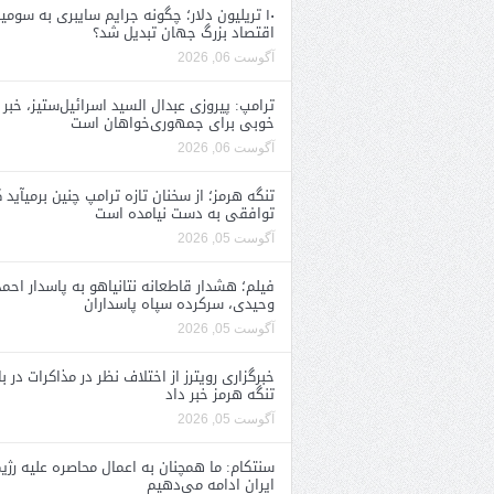
۱۰ تریلیون دلار؛ چگونه جرایم سایبری به سومی
اقتصاد بزرگ جهان تبدیل شد؟
آگوست 06, 2026
ترامپ: پیروزی عبدال السید اسرائیل‌ستیز، خبر
خوبی برای جمهوری‌خواهان است
آگوست 06, 2026
تنگه هرمز؛ از سخنان تازه ترامپ چنین برمیآید 
توافقی به دست نیامده است
آگوست 05, 2026
فیلم؛ هشدار قاطعانه نتانیاهو به پاسدار احمد
وحیدی، سرکرده سپاه پاسداران
آگوست 05, 2026
خبرگزاری رویترز از اختلاف نظر در مذاکرات در با
تنگه هرمز خبر داد
آگوست 05, 2026
سنتکام: ما همچنان به اعمال محاصره علیه رژی
ایران ادامه می‌دهیم