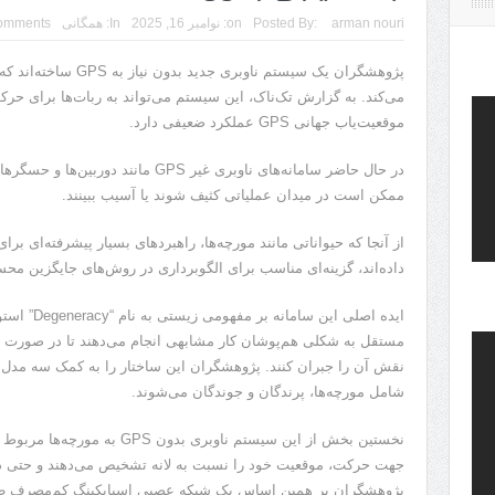
arman nouri
Posted By:
on:
نوامبر 16, 2025
In:
همگانی
omments
پژوهشگران یک سیستم ناوب
می‌کند. به گزارش تک‌ناک، این سیستم می‌تواند به ربات‌ها برای حر
موقعیت‌یاب جهانی GPS عملکرد ضعیفی دارد.
در حال حاضر سامانه‌های ناوبری غیر GPS 
ممکن است در میدان عملیاتی کثیف شوند یا آسیب‌ ببینند.
از آنجا که حیواناتی مانند مورچه‌ها، راهبردهای بسیار پیشرفته‌ای بر
داده‌اند، گزینه‌ای مناسب برای الگوبرداری در روش‌های جایگزین م
ایده اصلی این
مستقل به شکلی هم‌پوشان کار مشابهی انجام می‌دهند تا در صورت از ک
نقش آن را جبران کنند. پژوهشگران این ساختار را به کمک سه مدل الها
شامل مورچه‌ها، پرندگان و جوندگان می‌شوند.
نخستین بخش از این سیستم ناوبری 
جهت حرکت، موقعیت خود را نسبت به لانه تشخیص می‌دهند و حتی در 
پژوهشگران بر همین اساس یک شبکه عصبی اسپایکینگ کم‌مصرف طرا