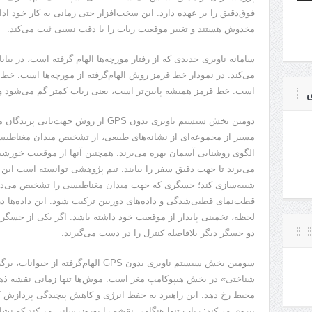
فوق‌دقیق را بر عهده دارد. این سخت‌افزار حتی زمانی به کار خود ادا
مخدوش هستند و تغییر موقعیت ربات را با دقت نسبی ثبت می‌کند.
سامانه ناوبری جدیدی که از رفتار مورچه‌ها الهام گرفته است، در بیا
می‌کند. در نمودار خط قرمز روش الهام‌گرفته از مورچه‌ها است. 
ی
است. خط قرمز همیشه پایین‌تر است، یعنی ربات کمتر گم می‌شود و
دومین بخش سیستم ناوبری بدون GPS از روش 
مسیر از مجموعه‌ای از نشانه‌های طبیعی، از تشخیص میدان مغناطیس
الگوی روشنایی آسمان بهره می‌برند. همچنین آنها از موقعیت خورش
می‌برند تا جهت دقیق سفر را بیابند. تیم پژوهشی توانسته است این تو
شبیه‌سازی کند؛ حسگری که جهت میدان مغناطیسی را تشخیص می‌دهد و 
قطب‌نمای قطبی‌شدگی و داده‌های دوربین ترکیب شود. این داده‌ها در 
لحظه، تخمینی پایدار از موقعیت خود داشته باشد. اگر یکی از حسگرها 
دو حسگر دیگر بلافاصله کنترل را در دست می‌گیرند.
سومین بخش سیستم ناوبری بدون GPS الهام‌
شناختی» در بخش هیپوکامپ مغز است. موش‌ها تنها زمانی نقشه ذهنی
محیط رخ دهد. این راهبرد به حفظ انرژی و کاهش پیچیدگی پردازش ک
پیروی می‌کند: ربات تنها هنگامی نقشه را به‌روزرسانی می‌کند که نشا