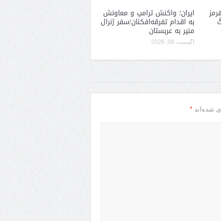
رمز
ایران؛ واکنش ترامپ و معاونش
گ
به اقدام تفرقه‌افکنان/سفر ژنرال
منیر به عربستان
آگوست 06, 2026
*
ی شده‌اند