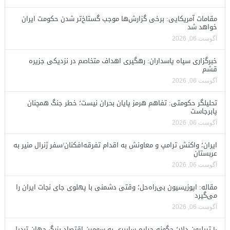
مقامات آمریکایی: برخی گزارش‌ها موجب گستاخ‌تر شدن حکومت ایران
خواهد شد
آگوست 06, 2026
خبرگزاری سپاه پاسداران: رهگیری اهداف متخاصم در نزدیکی جزیره
قشم
آگوست 06, 2026
تحلیلگر حکومتی: تفاهم هرمز پایان بحران نیست؛ خطر جنگ همچنان
پابرجاست
آگوست 06, 2026
ایران؛ واکنش ترامپ و معاونش به اقدام تفرقه‌افکنان/سفر ژنرال منیر به
عربستان
آگوست 06, 2026
مقاله: اپوزیسیون بی‌راه‌حل؛ وقتی دشمنی با پهلوی جای نجات ایران را
می‌گیرد
آگوست 06, 2026
۱۰ تریلیون دلار؛ چگونه جرایم سایبری به سومین اقتصاد بزرگ جهان تبدیل