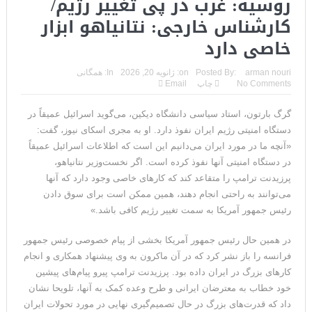
روسیه: غرب در پی تغییر رژیم/
کارشناس خارجی: نتانیاهو ابزار
خاصی دارد
arman nouri
Posted By:
on:
ژانویه 20, 2026
In:
همگانی
No Comments
چاپ
Email
گرگ بارتون، استاد سیاسی دانشگاه دیکین، می‌گوید اسرائیل عمیقاً در
دستگاه امنیتی رژیم ایران نفوذ دارد. او به مجری اسکای نیوز، گفت:
«آنچه ما در مورد ایران می‌دانیم این است که اطلاعات اسرائیل عمیقاً
در دستگاه امنیتی آنها نفوذ کرده است. اگر نخست‌وزیر نتانیاهو،
پرزیدنت ترامپ را متقاعد کند که کارهای خاصی وجود دارد که آنها
می‌توانند به راحتی انجام دهند، همین ممکن است برای سوق دادن
رئیس جمهور آمریکا به سمت تغییر رژیم کافی باشد.»
در همین حال رئیس جمهور آمریکا بخشی از پیام خصوصی رئیس جمهور
فرانسه را باز نشر کرد که در آن ماکرون به وی پیشنهاد همکاری و انجام
کارهای بزرگ در ایران داده بود. پرزیدنت ترامپ پیرو پیام‌های پیشین
خود خطاب به معترضان ایرانی و طرح وعده کمک به آنها، تلویحا نشان
داد که قدرت‌های بزرگ در حال تصمیم‌گیری نهایی در مورد تحولات ایران