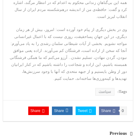
‏همه‌ این بی‌گناهانِ زندانی محکوم به اعدام که در انتظار مرگند، اشاره
کرد و گفت: حافظه‌ی من از اندیشه‌ درهم‌شکسته‌ مردم ایران از سال
انقلاب لبریز است‎.‎
‏وی در بخش دیگری از پیام خود آورده است: امروز، بیش از هر زمان
‎مواجه نشویم.‏ بخشی از آیات شیطانی سلمان رشدی را به یاد می‌آورم:
آنجا که سخن از اراده است، ‏فرشتگان کم می‌آورند‎. اراده یعنی موافق
نبودن، گردن ننهادن، تسلیم نشدن.‏. آرزو می‌کنم که ما همگی فرشتگانی
همبسته باشیم، این اراده و شجاعت را داشته باشیم ‏که در کنار ایرانیان
دور از وطن بایستیم و از جبهه‌ متحدی که آنها با وجود سرزنش‌ها،
‏تهدیدها و کینه‌‌ورزی‌ها ساخته‌اند، حمایت کنیم‎.‎
Tags:
سیاست
Share
Share
Tweet
Share
0
Previous