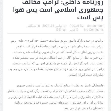
روزنامه داخلی: ترامپ مخالف
جمهوری اسلامی است پس هوا
پس است
arman nouri
Posted By:
on:
نوامبر 16, 2024
In:
همگانی
No Comments
چاپ
Email
ترامپ در صدد بازگرداندن سریع سیاست «فشار حداکثری» علیه رژیم
ایران است و فرمان‌های اجرایی در این ارتباط که قرار است او در
نخستین روز آغاز به کار امضا کند در حال تدوین و آماده شدن هستند.
این خبر به نقل از منابع آگاه از تیم انتقالی دولت ترامپ منتشر شده
است. بنابر این گزارش، از جمله فرمان‌های اجرایی که ترامپ بیستم
ژانویه در اولین روز حضور خود در کاخ سفید امضا خواهد کرد مربوط به
صادرات نفت ایران است.
فایننشال تایمز به نقل از منابع نزدیک به تیم ترامپ، رئیس جمهور
منتخب ایالات متحده اعلام کرد که ترامپ قصد بازگرداندن سیاست فشار
حداکثری علیه رژیم ایران را دارد؛ سیاستی که ثبات اقتصادی این رژیم و
توانایی آن برای حمایت از نیروهای نیابتی ستیزه‌جو و توسعه برنامه
هسته‌ای را هدف قرار می‌دهد.