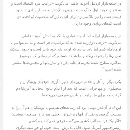
در جمعه‌بازار اردبیل آخوند عاملی می‌گوید: «ترامپ مرد اقتصاد است و
به همین جهت اهل جنگ نیست چون جنگ هزینه بسیار زیادی دارد و
قیمت نفت را نیز بالا می‌برد برای اثبات این‌که شخصیت او اقتصادی
است کدهای زیادی وجود دارد».
در جمعه‌بازار آبیک، اما آخوند عبادی با لگد به امثال آخوند عاملی
می‌گوید: «برخی ذوق‌زده شده‌اند که ترامپ تاجر است و ما می‌توانیم با
او معامله کنیم اما باید بدانند که او به نفع خود تاجر است و جبهه استکبار
تحریم‌ها را رفع نمی‌کند و ما شاهد هستیم که از زمانی که موضوع
مذاکره مطرح شده تحریم‌ها علیه افراد و سازمانها و مجموعه‌ها بیشتر
شده است».
یکی دیگر از آثار و علائم «روزهای دلهره آور»، حرفهای پزشکیان و
سخنگوی او مهاجرانی است که بعد از اعلام نتایج انتخابات آمریکا دم
گرفتند که برای ما ترامپ و بایدن «فرقی نمی‌کند»!
این ادعا آن‌قدر مهمل بود که رسانه‌های هم‌سو با پزشکیان هم آن را به
تمسخر گرفتند و یکی از آنها زیرعنوان «خیلی هم فرق می‌کند» نوشت:
«اگر یک فرد مخالف کشور می‌گفت فرقی نمی‌کند چه کسی
رئیس‌جمهور آمریکا شود، قابل پذیرش است چون او خواسته دیگری