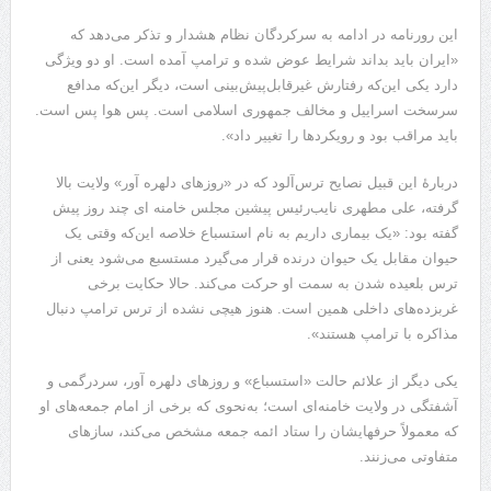
این رورنامه در ادامه به سرکردگان نظام هشدار و تذکر می‌دهد که
«ایران باید بداند شرایط عوض شده و ترامپ آمده است. او دو ویژگی
دارد یکی این‌که رفتارش غیرقابل‌پیش‌بینی است، دیگر این‌که مدافع
سرسخت اسراییل و مخالف جمهوری اسلامی است. پس هوا پس است.
باید مراقب بود و رویکردها را تغییر داد».
دربارهٔ این قبیل نصایح ترس‌آلود که در «روزهای دلهره آور» ولایت بالا
گرفته، علی مطهری نایب‌رئیس پیشین مجلس خامنه ای چند روز پیش
گفته بود: «یک بیماری داریم به نام استسباع خلاصه این‌که وقتی یک
حیوان مقابل یک حیوان درنده قرار می‌گیرد مستسبع می‌شود یعنی از
ترس بلعیده شدن به سمت او حرکت می‌کند. حالا حکایت برخی
غربزده‌های داخلی همین است. هنوز هیچی نشده از ترس ترامپ دنبال
مذاکره با ترامپ هستند».
یکی دیگر از علائم حالت «استسباع» و روزهای دلهره آور، سردرگمی و
آشفتگی در ولایت خامنه‌ای است؛ به‌نحوی که برخی از امام جمعه‌های او
که معمولاً حرفهایشان را ستاد ائمه جمعه مشخص می‌کند، سازهای
متفاوتی می‌زنند.