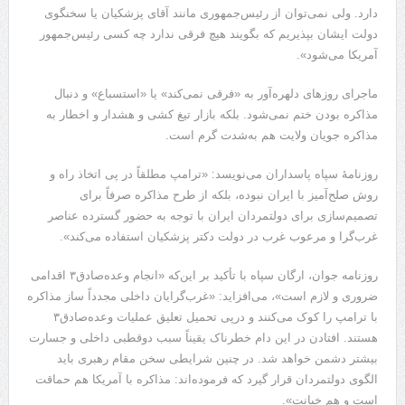
دارد. ولی نمی‌توان از رئیس‌جمهوری مانند آقای پزشکیان یا سخنگوی
دولت ایشان بپذیریم که بگویند هیچ فرقی ندارد چه کسی رئیس‌جمهور
آمریکا می‌شود».
ماجرای روزهای دلهره‌آور به «فرقی نمی‌کند» یا «استسباع» و دنبال
مذاکره بودن ختم نمی‌شود. بلکه بازار تیغ کشی و هشدار و اخطار به
مذاکره جویان ولایت هم به‌شدت گرم است.
روزنامهٔ سپاه پاسداران می‌نویسد: «ترامپ مطلقاً در پی اتخاذ راه و
روش صلح‌آمیز با ایران نبوده، بلکه از طرح مذاکره صرفاً برای
تصمیم‌سازی برای دولتمردان ایران با توجه به حضور گسترده عناصر
غرب‌گرا و مرعوب غرب در دولت دکتر پزشکیان استفاده می‌کند».
روزنامه جوان، ارگان سپاه با تأکید بر این‌که «انجام وعده‌صادق۳ اقدامی
ضروری و لازم است»، می‌افزاید: «غرب‌گرایان داخلی مجدداً ساز مذاکره
با ترامپ را کوک می‌کنند و درپی تحمیل تعلیق عملیات وعده‌صادق۳
هستند. افتادن در این دام خطرناک یقیناً سبب دوقطبی داخلی و جسارت
بیشتر دشمن خواهد شد. در چنین شرایطی سخن مقام رهبری باید
الگوی دولتمردان قرار گیرد که فرموده‌اند: مذاکره با آمریکا هم حماقت
است و هم خیانت».