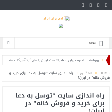
Menu
روزنامه: محاصره دریایی صادرات نفت ایران را فلج کرد/آمریکا: خفه
خواهند شد
HOME
همگانی
راه اندازی سایت "توسل به دعا برای خرید و
فروش خانه" در ایران!
تحلیلگر سعودی: این توافق‌نامه پیامی بازدارنده در برابر حکومت
ایران است
راه اندازی سایت "توسل به دعا
مقام آمریکایی: تصورِ بازنده بودن برای ترامپ غیرقابل‌تحمل
برای خرید و فروش خانه" در
است+فیلم: تحلیل
ایران!