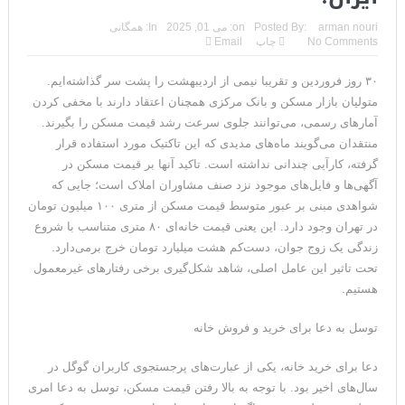
مقامات آمریکایی: برخی گزارش‌ها موجب گستاخ‌تر شدن حکومت
arman nouri
Posted By:
on:
می 01, 2025
In:
همگانی
No Comments
چاپ
Email
ایران خواهد شد
۳۰ روز فروردین و تقریبا نیمی از اردیبهشت را پشت سر گذاشته‌ایم.
خبرگزاری سپاه پاسداران: رهگیری اهداف متخاصم در نزدیکی جزیره
متولیان بازار مسکن و بانک مرکزی همچنان اعتقاد دارند با مخفی کردن
قشم
آمار‌های رسمی، می‌توانند جلوی سرعت رشد قیمت مسکن را بگیرند.
منتقدان می‌گویند ماه‌های مدیدی که این تاکتیک مورد استفاده قرار
تحلیلگر حکومتی: تفاهم هرمز پایان بحران نیست؛ خطر جنگ همچنان
گرفته، کارآیی چندانی نداشته است. تاکید آنها بر قیمت مسکن در
آگهی‌ها و فایل‌های موجود نزد صنف مشاوران املاک است؛ جایی که
پابرجاست
شواهدی مبنی بر عبور متوسط قیمت مسکن از متری ۱۰۰ میلیون تومان
ایران؛ واکنش ترامپ و معاونش به اقدام تفرقه‌افکنان/سفر ژنرال
در تهران وجود دارد. این یعنی قیمت خانه‌ای ۸۰ متری متناسب با شروع
زندگی یک زوج جوان، دست‌کم هشت میلیارد تومان خرج برمی‌دارد.
منیر به عربستان
تحت تاثیر این عامل اصلی، شاهد شکل‌گیری برخی رفتار‌های غیرمعمول
مقاله: اپوزیسیون بی‌راه‌حل؛ وقتی دشمنی با پهلوی جای نجات
هستیم.
ایران را می‌گیرد
توسل به دعا برای خرید و فروش خانه
۱۰ تریلیون دلار؛ چگونه جرایم سایبری به سومین اقتصاد بزرگ جهان
دعا برای خرید خانه، یکی از عبارت‌های پرجستجوی کاربران گوگل در
سال‌های اخیر بود. با توجه به بالا رفتن قیمت مسکن، توسل به دعا امری
تبدیل شد؟