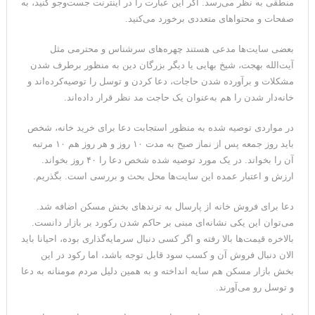
منطقی به نظر می‌رسد. اگر این عبارت را در اینترنت جست‌و‌جو کنید، به
ترامپ: پیروزی عبدال السید اسرائیل‌ستیز، خبر خوبی برای
صفحات و محتوا‌های متعددی برخورد می‌کنید.
جمهوری‌خواهان است
بعضی سایت‌ها مدعی هستند چهر‌ه‌های سرشناس و محترمی مثل
آیت‌الله بهجت، شیخ بهایی یا دیگر بزرگان دین به منظور برطرف شدن
مشکلات و برآورده شدن حاجات، دعا کردن و توسل را توصیه‌کرده‌اند و
خانه‌دار شدن را هم به‌عنوان یک حاجت مد نظر قرار داده‌اند.
در مواردی توصیه شده به منظور استجابت دعا برای خرید خانه، شخص
باید روز جمعه پس از نماز صبح به مدت ۱۰ روز و هر روز هم ۱۰ مرتبه
آن را بخواند. در یک مورد توصیه شده شخص دعا را ۴۰ روز بخواند.
ارزش و اعتبار عمده این سایت‌ها محل بحث و بررسی است. بگذریم.
دعا برای فروش خانه از پارسال به ترند‌های بخش مسکن اضافه شد.
می‌توان این یکی نشانه‌ای مبنی بر حاکم شدن رکورد بر بازار دانست.
بالاخره قیمت‌ها بالا رفته و اگر کسی دنبال سرمایه‌گذاری بوده، احیانا باید
الان دنبال فروش آن و کسب سود قابل توجه باشد، اما رکود در این
بخش بازار مسکن هم سایه انداخته و به همین دلیل مردم مومنانه به دعا
و توسل رو می‌آورند.