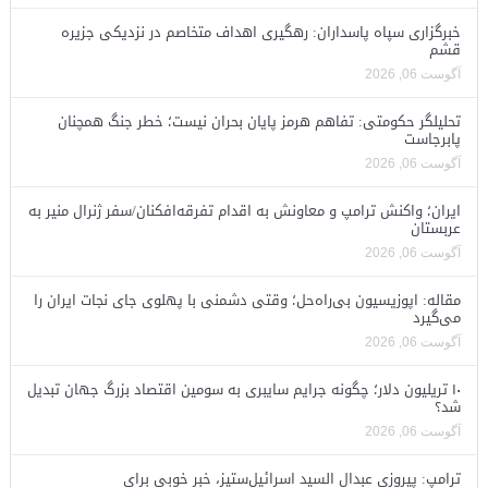
خبرگزاری سپاه پاسداران: رهگیری اهداف متخاصم در نزدیکی جزیره
قشم
آگوست 06, 2026
تحلیلگر حکومتی: تفاهم هرمز پایان بحران نیست؛ خطر جنگ همچنان
پابرجاست
آگوست 06, 2026
ایران؛ واکنش ترامپ و معاونش به اقدام تفرقه‌افکنان/سفر ژنرال منیر به
عربستان
آگوست 06, 2026
مقاله: اپوزیسیون بی‌راه‌حل؛ وقتی دشمنی با پهلوی جای نجات ایران را
می‌گیرد
آگوست 06, 2026
۱۰ تریلیون دلار؛ چگونه جرایم سایبری به سومین اقتصاد بزرگ جهان تبدیل
شد؟
آگوست 06, 2026
ترامپ: پیروزی عبدال السید اسرائیل‌ستیز، خبر خوبی برای