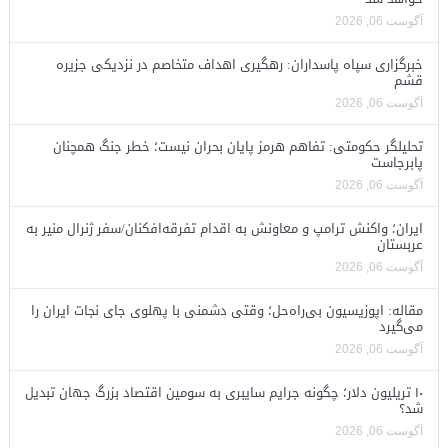
آگوست 06, 2026
خبرگزاری سپاه پاسداران: رهگیری اهداف متخاصم در نزدیکی جزیره
قشم
آگوست 06, 2026
تحلیلگر حکومتی: تفاهم هرمز پایان بحران نیست؛ خطر جنگ همچنان
پابرجاست
آگوست 06, 2026
ایران؛ واکنش ترامپ و معاونش به اقدام تفرقه‌افکنان/سفر ژنرال منیر به
عربستان
آگوست 06, 2026
مقاله: اپوزیسیون بی‌راه‌حل؛ وقتی دشمنی با پهلوی جای نجات ایران را
می‌گیرد
آگوست 06, 2026
۱۰ تریلیون دلار؛ چگونه جرایم سایبری به سومین اقتصاد بزرگ جهان تبدیل
شد؟
آگوست 06, 2026