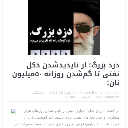
دزد بزرگ؛ از ناپدیدشدن دکل
نفتی تا گم‌شدن روزانه ۵۰میلیون
نان!
arman nouri
Posted By:
on:
ژانویه 10, 2023
In:
همگانی
No Comments
چاپ
Email
در اقتصاد ایران شاید اخباری مبنی بر ناپدیدشدن پول‌های هزار
میلیاردی و حتی دکل‌های نفتی عادی باشند، اما گم‌شدن نان، آن
هم به تعداد ۵۰ میلیون قرص در روز خبری جدید به حساب می‌آید. در