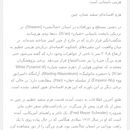
هرمی باستانی است.
هرم افسانه‌ای سفید شیان، چین
در دشتی مسطح و دورافتاده در استان «شاآنشی» (Shaanxi)، در
نزدیکی پایتخت باستانی «شیان» (Xi’an)، ده‌ها تپه‌ی هرم‌مانند
شگفت‌انگیز قرار دارند که در خارج از چین کمتر شناخته شده‌اند. در
میان واقعیت این مقبره‌های باشکوه، افسانه‌ای درباره‌ی هرمی عظیم به
ارتفاع ۳۰۴٫۸ متر با تاجی از جواهرات وجود دارد که گفته می‌شود حتی
هرم بزرگ جیزه را نیز تحت‌الشعاع قرار می‌دهد. برخی پژوهشگران
معتقدند که تصاویر هوایی از «هرم سفید شیان» (White Pyramid of
Xi’an) با «مقبره‌ مائولینگ» (Maoling Mausoleum)، آرامگاه «امپراتور
وو» (Emperor Wu) از سلسله‌ «هان» (Han)، مطابقت دارد؛ در حالی که
برخی دیگر بر این باورند که این هرم افسانه‌ای هنوز کشف نشده است.
طبق آخرین اطلاعات به دست آمده، قدمت هرم سفید عظیم در چین به
بیش از یک قرن پیش باز می‌گردد. در یادداشت‌های سفر «فرد مایر
شرودر» (Fred Meyer Schroder)، یک تاجر و راهنمای آمریکایی، آمده
است که او در سال ۱۹۱۲ میلادی هنگامی که در حال پیاده‌ روی با یک
راهب بودایی در استان شاآنشی بود، هرم بزرگی را از دور مشاهده کرد.