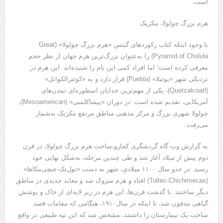
است.
هرم بزرگ چولولا، مکزیک
با وجود اینکه کتاب رکوردهای گینس «هرم بزرگ چولولا» (Great
Pyramid of Cholula) را به‌عنوان بزرگ‌ترین هرم جهان از نظر حجم
معرفی کرده است؛ اما افراد کمی این نام را شنیده‌اند. این هرم در
نزدیکی شهر «پوئبلا» (Puebla) قرار دارد و به «کوئتزالکواتل»
(Quetzalcoatl)، یکی از مهم‌ترین خدایان اسطوره‌ای تمدن‌های
‌آمریکایی، تقدیم شده است. در دوران «پیشاکلمبی» (Mesoamerican)،
چولولا شهری بزرگ و مرکز مذهبی مناطق مرتفع مکزیک به‌شمار
می‌رفت.
به گزارش وب گاه گردشگری کجارو،ساخت هرم بزرگ چولولا، در قرن
دوم پیش از میلاد آغاز شد و طی چندین مرحله، به‌شکل نهایی خود
رسید. در حدو سال ۱۱۰۰ میلادی، شهر به دست «تول‌تک-چیچی‌مکاها»
(Toltec-Chichimecas) افتاد و هرم متروک شد و معابد جدیدی در مناطق
دیگر ساختند. با گذشت قرن‌ها، این هرم در زیر لایه‌ای از خاک و پوشش
گیاهی مدفون شد، تا اینکه در سال۱۹۱۰، هنگامی که مقامات قصد
ساخت یک تیمارستان را داشتند، مشخص شد که این تپه طبیعی در واقع