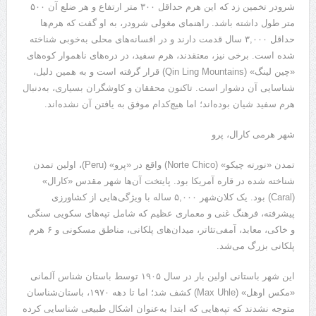
شرودر تخمین زد که این هرم حداقل ۳۰۰ متر ارتفاع و هر ضلع آن ۵۰۰
متر طول داشته باشد. راهنمای مغولی شرودر، به او گفت که هرم‌ها
حداقل ۳,۰۰۰ سال قدمت دارند و در افسانه‌های محلی به‌خوبی شناخته
شده است. برخی نیز، معتقدند، هرم سفید، در دره‌های ناهموار کوه‌های
«چین لینگ» (Qin Ling Mountains) قرار گرفته است و به همین دلیل،
شناسایی آن دشوار است. تاکنون محققان و کاوشگران بسیاری، به‌دنبال
هرم سفید شیان بوده‌اند؛ اما هیچ‌کدام موفق به یافتن آن نشده‌اند.
شهر هرمی کارال، پرو
تمدن «نورته چیکو» (Norte Chico) واقع در «پرو» (Peru)، اولین تمدن
شناخته ‌شده در قاره آمریکا بود. پایتخت آن‌ها شهر مقدس «کارال»
(Caral) بود. یک کلان‌شهر ۵,۰۰۰ ساله با ویژگی‌هایی از کشاورزی
پیشرفته، فرهنگ غنی و معماری عظیم که شامل تپه‌های سکویی سنگی
و خاکی، معابد، آمفی‌تئاتر، میدان‌های پلکانی، مناطق مسکونی و ۶ هرم
پلکانی بزرگ می‌شد.
این شهر باستانی اولین ‌بار در سال ۱۹۰۵ توسط باستان ‌شناس آلمانی
«مکس اوهل» (Max Uhle) کشف شد؛ اما تا دهه ۱۹۷۰، باستان‌شناسان
متوجه نشدند که تپه‌هایی که ابتدا به‌عنوان اشکال طبیعی شناسایی کرده