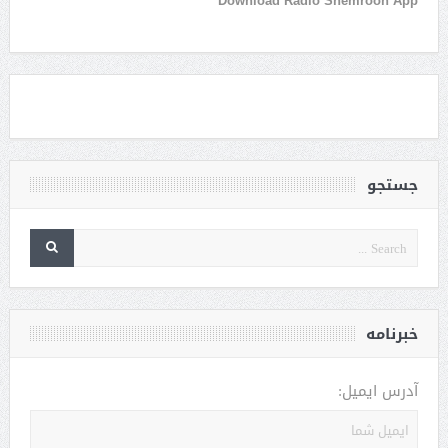
Download Radio Shemroon App
جستجو
خبرنامه
آدرس ایمیل: