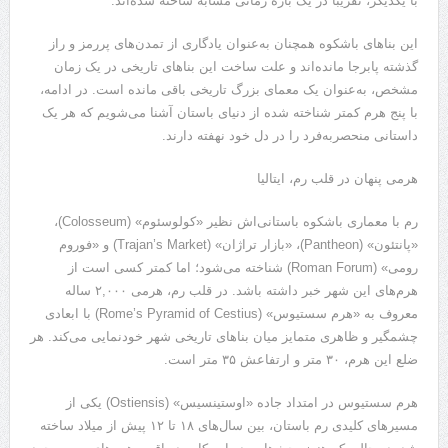
با یکدیگر، تقریبا در یک بازه زمانی مشابه ساخته شده‌اند.
این بناهای باشکوه همچنان به‌عنوان یادگاری از تمدن‌های پررمز و راز
گذشته پابرجا مانده‌اند و علت ساخت این بناهای تاریخی در یک زمان
مشخص، به‌عنوان یک معمای بزرگ تاریخی باقی مانده است. در ادامه،
با پنج هرم کمتر شناخته ‌شده از دنیای باستان آشنا می‌شویم که هر یک
داستانی منحصربه‌فرد را در دل خود نهفته دارند.
هرمی پنهان در قلب رم، ایتالیا
رم با معماری باشکوه باستانی‌اش نظیر «کولوسئوم» (Colosseum)،
«پانتئون» (Pantheon)، «بازار تراژان» (Trajan’s Market) و «فوروم
رومی» (Roman Forum) شناخته می‌شود؛ اما کمتر کسی است از
هرم‌های این شهر خبر داشته باشد. در قلب رم، هرمی ۲,۰۰۰ ساله
معروف به «هرم سستیوس» (Rome’s Pyramid of Cestius) با ابعادی
چشمگیر و ظاهری متمایز میان بناهای تاریخی شهر خودنمایی می‌کند. هر
ضلع این هرم، ۳۰ متر و ارتفاعش ۳۵ متر است.
هرم سستیوس در امتداد جاده «اوستینسیس» (Ostiensis) یکی از
مسیرهای کلیدی رم باستان، بین سال‌های ۱۸ تا ۱۲ پیش از میلاد ساخته