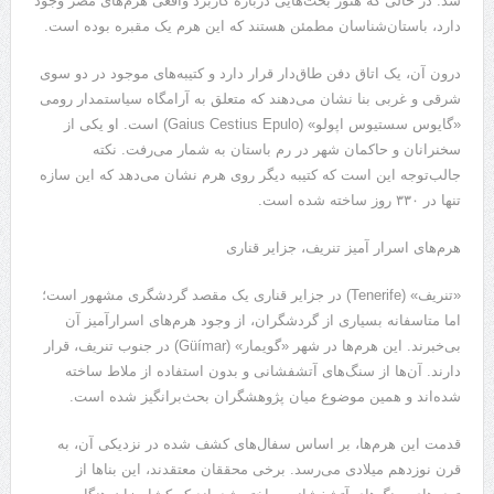
شد. در حالی که هنوز بحث‌هایی درباره کاربرد واقعی هرم‌های مصر وجود
دارد، باستان‌شناسان مطمئن هستند که این هرم یک مقبره بوده است.
درون آن، یک اتاق دفن طاق‌دار قرار دارد و کتیبه‌های موجود در دو سوی
شرقی و غربی بنا نشان می‌دهند که متعلق به آرامگاه سیاستمدار رومی
«گایوس سستیوس اپولو» (Gaius Cestius Epulo) است. او یکی از
سخنرانان و حاکمان شهر در رم باستان به شمار می‌رفت. نکته
جالب‌توجه این است که کتیبه‌ دیگر روی هرم نشان می‌دهد که این سازه
تنها در ۳۳۰ روز ساخته شده است.
هرم‌های اسرار آمیز تنریف، جزایر قناری
«تنریف» (Tenerife) در جزایر قناری یک مقصد گردشگری مشهور است؛
اما متاسفانه بسیاری از گردشگران، از وجود هرم‌های اسرارآمیز آن
بی‌خبرند. این هرم‌ها در شهر «گویمار» (Güímar) در جنوب تنریف، قرار
دارند. آن‌ها از سنگ‌های آتشفشانی و بدون استفاده از ملاط ساخته
شده‌اند و همین موضوع میان پژوهشگران بحث‌برانگیز شده است.
قدمت این هرم‌ها، بر اساس سفال‌های کشف ‌شده در نزدیکی آن، به
قرن نوزدهم میلادی می‌رسد. برخی محققان معتقدند، این بناها از