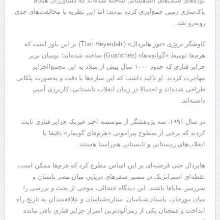
توده‌های سنگ‌های آتشفشانی ساخته شده‌اند که کشاورزان هنگام
پاک‌سازی زمین جمع‌آوری کرده بودند؛ اما این نظریه با مخالفت‌های جدی
روبه‌رو شد.
کاوشگر نروژی «تور هایردال» (Thor Heyerdahl) بر این باور است که
هرم‌ها توسط «گوانچه‌ها» (Guanches) ساخته شده‌اند؛ بومیان بربر
جزایر قناری که حدود ۱۰۰۰ سال پیش از میلاد به این مجمع‌الجزایر
مهاجرت کردند. او تاکید داشت که این سازه‌ها با دقت و به‌صورت پلکانی
طراحی شده‌اند و احتمالا در زمان انقلاب تابستانی، کاربردی آیینی
داشته‌اند.
در سال ۱۹۹۱، سه پژوهشگر از موسسه اختر فیزیک جزایر قناری ثابت
کردند که برخی از سطوح پیرامونی «هرم‌های گویمار» دقیقا با
انقلاب‌های زمستانی و تابستانی هم‌راستا هستند.
هایردال حتی فرضیه‌ای بر این اساس مطرح کرد که هرم‌ها ممکن است،
نقطه‌ای استراتژیک در مسیر سفرهای دریایی میان مصر باستان و
سرزمین مایاها باشند. این دیدگاه جنجالی، موجی از بحث و بررسی را
میان مورخان، باستان‌شناسان، ستاره‌شناسان و علاقه‌مندان به تاریخ راه
انداخت و همچنان یکی از رمزآلودترین اسرار جزایر قناری باقی مانده