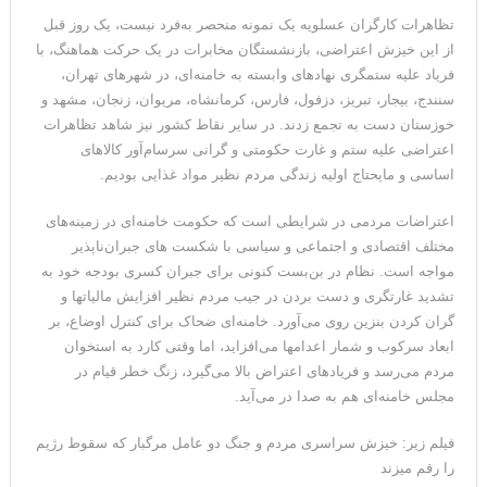
تظاهرات کارگران عسلویه یک نمونه منحصر به‌فرد نیست، یک روز قبل
از این خیزش اعتراضی، بازنشستگان مخابرات در یک حرکت هماهنگ، با
فریاد علیه ستمگری نهادهای وابسته به خامنه‌ای، در شهرهای تهران،
سنندج، بیجار، تبریز، دزفول، فارس، کرمانشاه، مریوان، زنجان، مشهد و
خوزستان دست به تجمع زدند. در سایر نقاط کشور نیز شاهد تظاهرات
اعتراضی علیه ستم و غارت حکومتی و گرانی سرسام‌آور کالاهای
اساسی و مایحتاج اولیه زندگی مردم نظیر مواد غذایی بودیم.
اعتراضات مردمی در شرایطی است که حکومت خامنه‌ای در زمینه‌های
مختلف اقتصادی و اجتماعی و سیاسی با شکست های جبران‌ناپذیر
مواجه است. نظام در بن‌بست کنونی برای جبران کسری بودجه خود به
تشدید غارتگری و دست بردن در جیب مردم نظیر افزایش مالیاتها و
گران کردن بنزین روی می‌آورد. خامنه‌ای ضحاک برای کنترل اوضاع، بر
ابعاد سرکوب و شمار اعدامها می‌افزاید، اما وقتی کارد به استخوان
مردم می‌رسد و فریادهای اعتراض بالا می‌گیرد، زنگ خطر قیام در
مجلس خامنه‌ای هم به صدا در می‌آید.
فیلم زیر: خیزش سراسری مردم و جنگ دو عامل مرگبار که سقوط رژیم
را رقم میزند