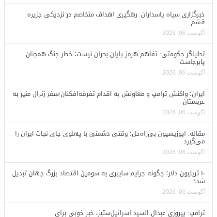
خبرگزاری سپاه پاسداران: رهگیری اهداف متخاصم در نزدیکی جزیره
قشم
آگوست 06, 2026
تحلیلگر حکومتی: تفاهم هرمز پایان بحران نیست؛ خطر جنگ همچنان
پابرجاست
آگوست 06, 2026
ایران؛ واکنش ترامپ و معاونش به اقدام تفرقه‌افکنان/سفر ژنرال منیر به
عربستان
آگوست 06, 2026
مقاله: اپوزیسیون بی‌راه‌حل؛ وقتی دشمنی با پهلوی جای نجات ایران را
می‌گیرد
آگوست 06, 2026
۱۰ تریلیون دلار؛ چگونه جرایم سایبری به سومین اقتصاد بزرگ جهان تبدیل
شد؟
آگوست 06, 2026
ترامپ: پیروزی عبدال السید اسرائیل‌ستیز، خبر خوبی برای