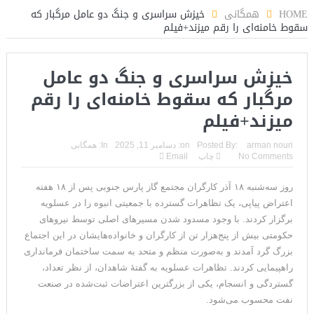
رد
HOME
همگانی
خیزش سراسری و جنگ دو عامل مرگبار که
سقوط خامنه‌ای را رقم میزند+فیلم
خیزش سراسری و جنگ دو عامل
مرگبار که سقوط خامنه‌ای را رقم
میزند+فیلم
arman nouri
Posted By:
on:
دسامبر 11, 2025
In:
همگانی
No Comments
چاپ
Email
روز سه‌شنبه ۱۸ آذر کارگران مجتمع گاز پارس جنوبی پس از ۱۸ هفته
اعتراض پیاپی، یک تظاهرات گسترده با جمعیتی انبوه را در عسلویه
برگزار کردند. با وجود مسدود شدن مسیرهای اصلی توسط نیروهای
حکومتی بیش از پنج‌هزار تن از کارگران و خانواده‌هایشان در این اجتماع
بزرگ گرد آمدند و به‌صورت منظم و متحد به سمت ساختمان فرمانداری
راهپیمایی کردند. تظاهرات عسلویه به گفتهٔ شاهدان، از نظر تعداد،
گستردگی و انسجام، یکی از بزرگترین اعتراضات ثبت‌شده در صنعت
نفت محسوب می‌شود.