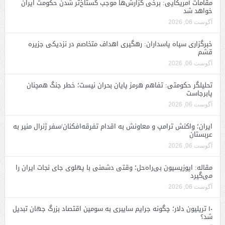
مقامات آمریکایی: برخی گزارش‌ها موجب گستاخ‌تر شدن حکومت ایران
خواهد شد
آگوست 06, 2026
خبرگزاری سپاه پاسداران: رهگیری اهداف متخاصم در نزدیکی جزیره
قشم
آگوست 06, 2026
تحلیلگر حکومتی: تفاهم هرمز پایان بحران نیست؛ خطر جنگ همچنان
پابرجاست
آگوست 06, 2026
ایران؛ واکنش ترامپ و معاونش به اقدام تفرقه‌افکنان/سفر ژنرال منیر به
عربستان
آگوست 06, 2026
مقاله: اپوزیسیون بی‌راه‌حل؛ وقتی دشمنی با پهلوی جای نجات ایران را
می‌گیرد
آگوست 06, 2026
۱۰ تریلیون دلار؛ چگونه جرایم سایبری به سومین اقتصاد بزرگ جهان تبدیل
شد؟