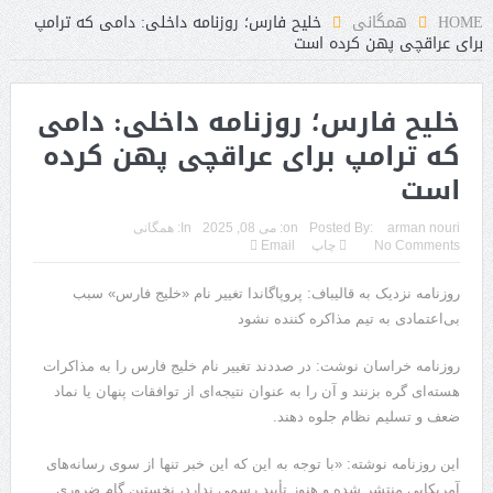
HOME
همگانی
خلیح فارس؛ روزنامه داخلی: دامی که ترامپ
برای عراقچی پهن کرده است
خلیح فارس؛ روزنامه داخلی: دامی
که ترامپ برای عراقچی پهن کرده
است
arman nouri
Posted By:
on:
می 08, 2025
In:
همگانی
No Comments
چاپ
Email
روزنامه نزدیک به قالیباف: پروپاگاندا تغییر نام «خلیج فارس» سبب
بی‌اعتمادی به تیم مذاکره کننده نشود
روزنامه خراسان نوشت: در صددند تغییر نام خلیج فارس را به مذاکرات
هسته‌ای گره بزنند و آن را به عنوان نتیجه‌ای از توافقات پنهان یا نماد
ضعف و تسلیم نظام جلوه دهند.
این روزنامه نوشته: «با توجه به این که این خبر تنها از سوی رسانه‌های
آمریکایی منتشر شده و هنوز تأیید رسمی ندارد، نخستین گام ضروری