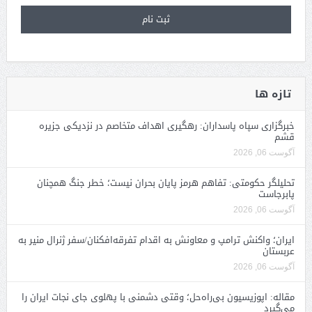
تازه ها
خبرگزاری سپاه پاسداران: رهگیری اهداف متخاصم در نزدیکی جزیره
قشم
آگوست 06, 2026
تحلیلگر حکومتی: تفاهم هرمز پایان بحران نیست؛ خطر جنگ همچنان
پابرجاست
آگوست 06, 2026
ایران؛ واکنش ترامپ و معاونش به اقدام تفرقه‌افکنان/سفر ژنرال منیر به
عربستان
آگوست 06, 2026
مقاله: اپوزیسیون بی‌راه‌حل؛ وقتی دشمنی با پهلوی جای نجات ایران را
می‌گیرد