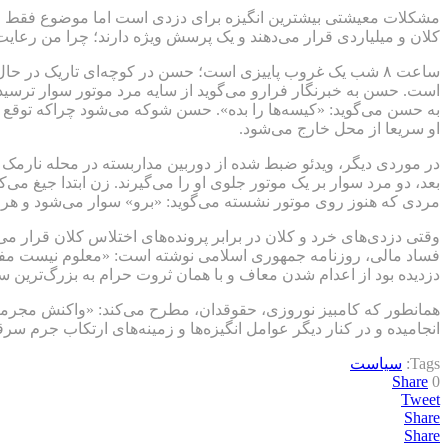
مشکلات معیشتی بیشترین انگیزه برای دزدی است اما موضوع فقط این ن
کلان و میلیاردی قرار می‌دهند و یک پرسش ویژه دارند؛ چرا من رعای
است. حسن به خبرنگار فرارو می‌گوید از سایه مرد موتور سوار ترسی
به حسن می‌گوید: «کیسه‌ها را بده». حسن شوکه می‌شود چراکه توقع 
او سریعا از محل خارج می‌شود.
در موردی دیگر، ویدئو ضبط شده از دوربین مداربسته در محله نارمک 
بعد، دو مرد سوار بر یک موتور جلوی او را می‌گیرند. زن ابتدا جیغ می‌ک
مردی که هنوز روی موتور نشسته می‌گوید: «برو» سوار می‌شود و هر 
وقتی دزدی‌های خرد و کلان در برابر پرونده‌های اختلاس کلان قرار می
فساد مالی، روزنامه جمهوری اسلامی نوشته است: «معلوم نیست مفسدی 
دزدیده بود از اعدام شدن معاف و با همان ثروت حرام به بزرگ‌ترین س
همانطور که کامبیز نوروزی، حقوقدان، مطرح می‌کند: «واکنش مجرمانه
انجامیده و در کنار دیگر عوامل انگیزه‌ها و زمینه‌های ارتکاب جرم 
Tags:
سیاست
Share
0
Tweet
Share
Share