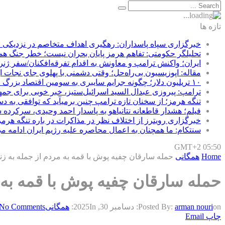
تازه ها
خبرگزاری سپاه پاسداران: رهگیری اهداف متخاصم در نزدیکی
تحلیلگر حکومتی: تفاهم هرمز پایان بحران نیست؛ خطر جنگ ه
ایران؛ واکنش ترامپ و معاونش به اقدام تفرقه‌افکنان/سفر ژنر
مقاله: اپوزیسیون بی‌راه‌حل؛ وقتی دشمنی با پهلوی جای نجات ای
۱۰ تریلیون دلار؛ چگونه جرایم سایبری به سومین اقتصاد بزرگ جهان تبدیل شد؟
ترامپ: پیروزی عبدال السید اسرائیل‌ستیز، خبر خوبی برای جم
تنگه هرمز؛ از سخنان تازه ترامپ چنین برمیآید که توافقی به 
فیلم؛ هشدار قاطعانه نتانیاهو به پاسدار احمد وحیدی، سرکرده 
خبرگزاری رویترز از اختلاف نظر در مذاکرات در باره تنگه هرمز
سنتکام: ما همچنان به اعمال محاصره علیه رژیم ایران ادامه می
GMT+2 05:50
Home
همگانی
حمله سارقان چفیه پوش با قمه به مردم از جمله به زنان
حمله سارقان چفیه پوش با قمه به مر
on:
arman nouri
Posted By:
دسامبر 30, 2025
In:
همگانی
No Comments
چاپ
Email