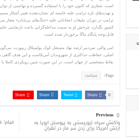
است، شعاری که اکنون خود را با استفاده گسترده و تهاجمی از توان
و تهدیدهای تازه ترامپ علیه خامننه ای نشان‌دهنده تغییر آشکار مس
ترامپ در دوران تبلیغات انتخاباتی علیه «جنگ‌های بی‌پایان» شعار می‌
کشور بگذارد، چرخش او به سمت مداخله‌گرایی باعث نارضایتی حام
قابل‌توجه پایگاه ماگا برخوردار شده است.
ی
امی والتر، سردبیر ارشد نهاد مستقل کوک پولیتیکال ریپورت، می‌گوی
اصلی، حفاظت حداکثری از شهروندان آمریکاست و این هدف گاهی مس
نقاط مشخصی از جهان است، در این صورت چنین رویکردی کاملا با شعا
Tags:
سیاست
Share
Share
Tweet
Share
0
Previous
فیلم؛ ه
واکنش سپاه تروریستی به پیوستن اروپا به
ارتش آمریکا برای زدن سر مار در تهران