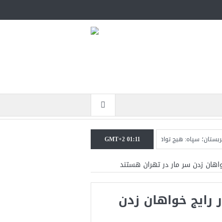
GMT+2 01:11
سپاه: هیچ توافقی را نهایی نخواهیم کرد+تحلیل
ترامپ: سرمایه‌گذاران دریافته‌اند 
واهان زدن سر مار در تهران هستند
ر رایج خواهان زدن