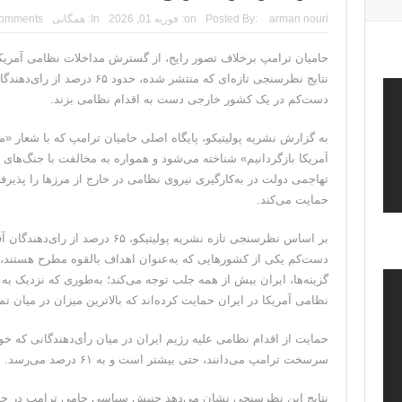
arman nouri
Posted By:
on:
فوریه 01, 2026
In:
همگانی
omments
حامیان ترامپ برخلاف تصور رایج، از گسترش مداخلات نظامی آمریک
نتایج نظرسنجی تازه‌ای که منتشر شده
دست‌کم در یک کشور خارجی دست به اقدام نظامی بزند.
آمریکا بازگردانیم» شناخته می‌شود و همواره به مخالفت با جنگ‌های 
تهاجمی دولت در به‌کارگیری نیروی نظامی در خارج از مرزها را پذیر
حمایت می‌کند.
بر اساس نظرسنجی تازه نشریه پولیتیکو، ۵
دست‌کم یکی از کشورهایی که به‌عنوان اهداف بالقوه مطرح هستند، ا
نظامی آمریکا در ایران حمایت کرده‌اند که بالاترین میزان در میان
حمایت از اقدام نظامی علیه رژیم ایران در میان رأی‌دهندگانی که خو
سرسخت ترامپ می‌دانند، حتی بیشتر است و به ۶۱ درصد می‌رسد.
نتایج این نظرسنجی نشان می‌دهد جنبش سیاسی حامی ترامپ در حال ب