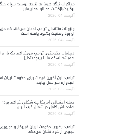
مذاکرات تنگه هرمز به نتیجه نرسید؛ سپاه جنگ 
برگزید/بازگشت دو ناو هواپیمابر
آگوست 04, 2026
ونزوئلا؛ منتقدان ترامپ اذعان می‌کنند که حق 
او بود وضعیت بهبود یافته است
آگوست 04, 2026
دیپلمات حکومتی: ترامپ می‌خواهد یک بار برا
همیشه نسخه ما را بپیچد+تحلیل
آگوست 04, 2026
ترامپ: این آخرین فرصت برای حکومت ایران ا
امیدوارم سر عقل بیایند
آگوست 03, 2026
حمله احتمالی آمریکا چه شکلی خواهد بود؟
آماده‌باش کامل در شمال غرب ایران
آگوست 03, 2026
ترامپ: رهبری حکومت ایران فریبکار و دورویی
عجیبی از خود نشان می‌دهد