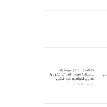
حمله دوباره حوثی‌ها به
ام
عربستان؛ سپاه: هیچ توافقی را
نهایی نخواهیم کرد+تحلیل
آگوست 05, 2026