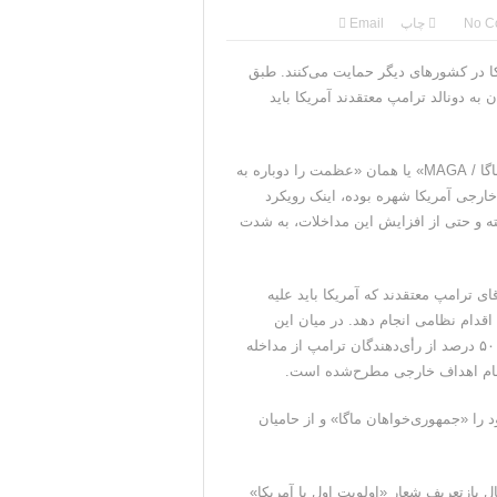
No C
چاپ
Email
ا در کشورهای دیگر حمایت می‌کنند. طبق
، حدود ۶۵ درصد از رای‌دهندگان به دونالد ترامپ معتقدند آمریکا باید
به گزارش نشریه پولیتیکو، پایگاه اصلی حامیان ترامپ که با شعار «ماگا / MAGA» یا همان «عظمت را دوباره به
خارجی آمریکا شهره بوده، اینک رویکرد
فته و حتی از افزایش این مداخلات، به شدت
۶ درصد از رای‌دهندگان آقای ترامپ معتقدند که آمریکا باید علیه
قدام نظامی انجام دهد. در میان این
گزینه‌‌ها، ایران بیش از همه جلب توجه می‌کند؛ به‌طوری که نزدیک به ۵۰ درصد از رأی‌دهندگان ترامپ از مداخله
 تمام اهداف خارجی مطرح‌شده است.
د را «جمهوری‌خواهان ماگا» و از حامیان
ازتعریف شعار «اولویت اول با آمریکا»