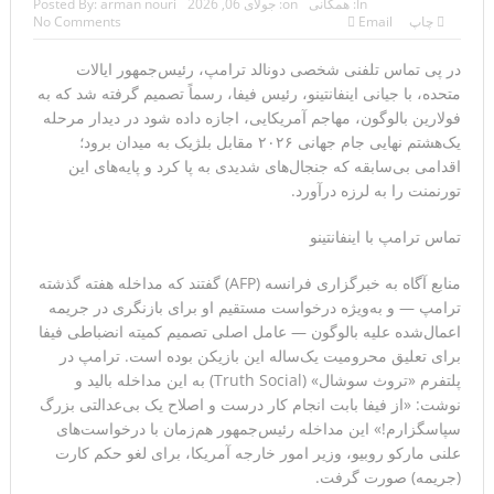
In:
همگانی
on:
جولای 06, 2026
arman nouri
Posted By:
چاپ
Email
No Comments
مقامات آمریکایی: برخی گزارش‌ها موجب گستاخ‌تر شدن
در پی تماس تلفنی شخصی دونالد ترامپ، رئیس‌جمهور ایالات
حکومت ایران خواهد شد
متحده، با جیانی اینفانتینو، رئیس فیفا، رسماً تصمیم گرفته شد که به
خبرگزاری سپاه پاسداران: رهگیری اهداف متخاصم در نزدیکی
فولارین بالوگون، مهاجم آمریکایی، اجازه داده شود در دیدار مرحله
یک‌هشتم نهایی جام جهانی ۲۰۲۶ مقابل بلژیک به میدان برود؛
جزیره قشم
اقدامی بی‌سابقه که جنجال‌های شدیدی به پا کرد و پایه‌های این
تورنمنت را به لرزه درآورد.
تحلیلگر حکومتی: تفاهم هرمز پایان بحران نیست؛ خطر جنگ
تماس ترامپ با اینفانتینو
همچنان پابرجاست
ایران؛ واکنش ترامپ و معاونش به اقدام تفرقه‌افکنان/سفر
منابع آگاه به خبرگزاری فرانسه (AFP) گفتند که مداخله هفته گذشته
ترامپ — و به‌ویژه درخواست مستقیم او برای بازنگری در جریمه
ژنرال منیر به عربستان
اعمال‌شده علیه بالوگون — عامل اصلی تصمیم کمیته انضباطی فیفا
برای تعلیق محرومیت یک‌ساله این بازیکن بوده است. ترامپ در
مقاله: اپوزیسیون بی‌راه‌حل؛ وقتی دشمنی با پهلوی جای نجات
پلتفرم «تروث سوشال» (Truth Social) به این مداخله بالید و
نوشت: «از فیفا بابت انجام کار درست و اصلاح یک بی‌عدالتی بزرگ
ایران را می‌گیرد
سپاسگزارم!» این مداخله رئیس‌جمهور هم‌زمان با درخواست‌های
۱۰ تریلیون دلار؛ چگونه جرایم سایبری به سومین اقتصاد بزرگ
علنی مارکو روبیو، وزیر امور خارجه آمریکا، برای لغو حکم کارت
(جریمه) صورت گرفت.
جهان تبدیل شد؟