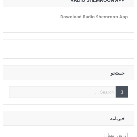
RADIO SHEMROON APP
Download Radio Shemroon App
جستجو
خبرنامه
آدرس ایمیل: