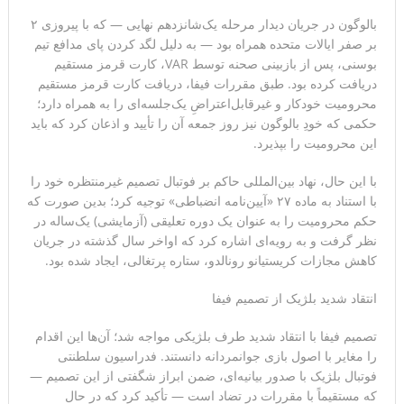
بالوگون در جریان دیدار مرحله یک‌شانزدهم نهایی — که با پیروزی ۲
ترامپ: پیروزی عبدال السید اسرائیل‌ستیز، خبر خوبی برای
بر صفر ایالات متحده همراه بود — به دلیل لگد کردن پای مدافع تیم
بوسنی، پس از بازبینی صحنه توسط VAR، کارت قرمز مستقیم
جمهوری‌خواهان است
دریافت کرده بود. طبق مقررات فیفا، دریافت کارت قرمز مستقیم
محرومیت خودکار و غیرقابل‌اعتراضِ یک‌جلسه‌ای را به همراه دارد؛
حکمی که خودِ بالوگون نیز روز جمعه آن را تأیید و اذعان کرد که باید
این محرومیت را بپذیرد.
با این حال، نهاد بین‌المللی حاکم بر فوتبال تصمیم غیرمنتظره خود را
با استناد به ماده ۲۷ «آیین‌نامه انضباطی» توجیه کرد؛ بدین صورت که
حکم محرومیت را به عنوان یک دوره تعلیقی (آزمایشی) یک‌ساله در
نظر گرفت و به رویه‌ای اشاره کرد که اواخر سال گذشته در جریان
کاهش مجازات کریستیانو رونالدو، ستاره پرتغالی، ایجاد شده بود.
انتقاد شدید بلژیک از تصمیم فیفا
تصمیم فیفا با انتقاد شدید طرف بلژیکی مواجه شد؛ آن‌ها این اقدام
را مغایر با اصول بازی جوانمردانه دانستند. فدراسیون سلطنتی
فوتبال بلژیک با صدور بیانیه‌ای، ضمن ابراز شگفتی از این تصمیم —
که مستقیماً با مقررات در تضاد است — تأکید کرد که در حال