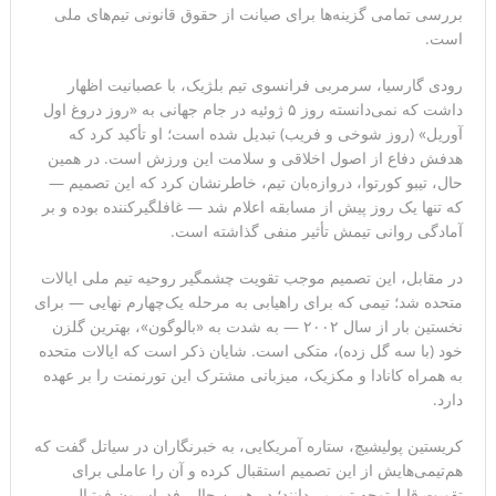
بررسی تمامی گزینه‌ها برای صیانت از حقوق قانونی تیم‌های ملی
است.
رودی گارسیا، سرمربی فرانسوی تیم بلژیک، با عصبانیت اظهار
داشت که نمی‌دانسته روز ۵ ژوئیه در جام جهانی به «روز دروغ اول
آوریل» (روز شوخی و فریب) تبدیل شده است؛ او تأکید کرد که
هدفش دفاع از اصول اخلاقی و سلامت این ورزش است. در همین
حال، تیبو کورتوا، دروازه‌بان تیم، خاطرنشان کرد که این تصمیم —
که تنها یک روز پیش از مسابقه اعلام شد — غافلگیرکننده بوده و بر
آمادگی روانی تیمش تأثیر منفی گذاشته است.
در مقابل، این تصمیم موجب تقویت چشمگیر روحیه تیم ملی ایالات
متحده شد؛ تیمی که برای راهیابی به مرحله یک‌چهارم نهایی — برای
نخستین بار از سال ۲۰۰۲ — به شدت به «بالوگون»، بهترین گلزن
خود (با سه گل زده)، متکی است. شایان ذکر است که ایالات متحده
به همراه کانادا و مکزیک، میزبانی مشترک این تورنمنت را بر عهده
دارد.
کریستین پولیشیچ، ستاره آمریکایی، به خبرنگاران در سیاتل گفت که
هم‌تیمی‌هایش از این تصمیم استقبال کرده و آن را عاملی برای
تقویت قابل‌توجه تیم می‌دانند؛ در همین حال، فدراسیون فوتبال