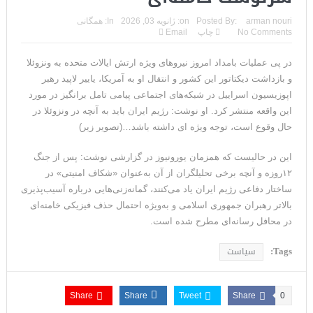
مقاله: اپوزیسیون بی‌راه‌حل؛ وقتی دشمنی با پهلوی جای نجات
arman nouri
Posted By:
on:
ژانویه 03, 2026
In:
همگانی
No Comments
چاپ
Email
ایران را می‌گیرد
در پی عملیات بامداد امروز نیروهای ویژه ارتش ایالات متحده به ونزوئلا
۱۰ تریلیون دلار؛ چگونه جرایم سایبری به سومین اقتصاد بزرگ جهان
و بازداشت دیکتاتور این کشور و انتقال او به آمریکا، یاییر لاپید رهبر
تبدیل شد؟
اپوزیسیون اسراییل در شبکه‌های اجتماعی پیامی تامل برانگیز در مورد
این واقعه منتشر کرد. او نوشت: رژیم ایران باید به آنچه در ونزوئلا در
ترامپ: پیروزی عبدال السید اسرائیل‌ستیز، خبر خوبی برای
حال وقوع است، توجه ویژه ای داشته باشد…(تصویر زیر)
جمهوری‌خواهان است
این در حالیست که همزمان یورونیوز در گزارشی نوشت: پس از جنگ
تنگه هرمز؛ از سخنان تازه ترامپ چنین برمیآید که توافقی به دست
۱۲روزه و آنچه برخی تحلیلگران از آن به‌عنوان «شکاف امنیتی» در
ساختار دفاعی رژیم ایران یاد می‌کنند، گمانه‌زنی‌هایی درباره آسیب‌پذیری
نیامده است
بالاتر رهبران جمهوری اسلامی و به‌ویژه احتمال حذف فیزیکی خامنه‌ای
در محافل رسانه‌ای مطرح شده است.
فیلم؛ هشدار قاطعانه نتانیاهو به پاسدار احمد وحیدی، سرکرده
Tags:
سیاست
سپاه پاسداران
خبرگزاری رویترز از اختلاف نظر در مذاکرات در باره تنگه هرمز خبر داد
Share
Share
Tweet
Share
0
سنتکام: ما همچنان به اعمال محاصره علیه رژیم ایران ادامه