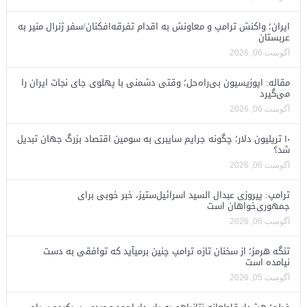
ایران؛ واکنش ترامپ و معاونش به اقدام تفرقه‌افکنان/سفر ژنرال منیر به
عربستان
آگوست 06, 2026
مقاله: اپوزیسیون بی‌راه‌حل؛ وقتی دشمنی با پهلوی جای نجات ایران را
می‌گیرد
آگوست 06, 2026
۱۰ تریلیون دلار؛ چگونه جرایم سایبری به سومین اقتصاد بزرگ جهان تبدیل
شد؟
آگوست 06, 2026
ترامپ: پیروزی عبدال السید اسرائیل‌ستیز، خبر خوبی برای
جمهوری‌خواهان است
آگوست 06, 2026
تنگه هرمز؛ از سخنان تازه ترامپ چنین برمیآید که توافقی به دست
نیامده است
آگوست 05, 2026