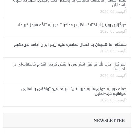
فیلم؛ هشدار قاطعانه نتانیاهو به پاسدار احمد وحیدی، سرکرده سپاه
پاسداران
آگوست 05, 2026
خبرگزاری رویترز از اختلاف نظر در مذاکرات در باره تنگه هرمز خبر داد
آگوست 05, 2026
سنتکام: ما همچنان به اعمال محاصره علیه رژیم ایران ادامه می‌دهیم
آگوست 05, 2026
اسرائیل: حزب‌الله توافق آتش‌بس را نقض کرده، اقدام قاطعانه‌ای در
راه است
آگوست 05, 2026
حمله دوباره حوثی‌ها به عربستان؛ سپاه: هیچ توافقی را نهایی
نخواهیم کرد+تحلیل
آگوست 05, 2026
NEWSLETTER