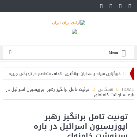
Menu
خبرگزاری سپاه پاسداران: رهگیری اهداف متخاصم در نزدیکی جزیره
قشم
HOME
همگانی
توئیت تامل برانگیز رهبر اپوزیسیون اسرائیل در
باره سرنوشت خامنه‌ای
تحلیلگر حکومتی: تفاهم هرمز پایان بحران نیست؛ خطر جنگ همچنان
پابرجاست
توئیت تامل برانگیز رهبر
ایران؛ واکنش ترامپ و معاونش به اقدام تفرقه‌افکنان/سفر ژنرال
اپوزیسیون اسرائیل در باره
منیر به عربستان
سرنوشت خامنه‌ای