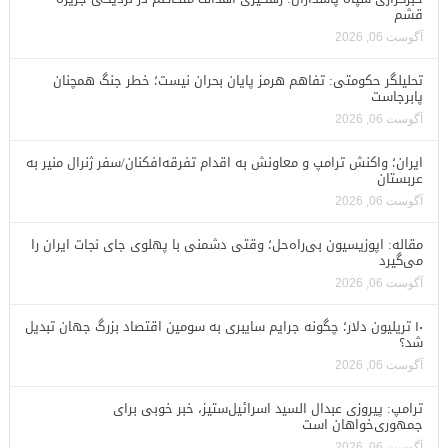
قشم
آگوست 06, 2026
تحلیلگر حکومتی: تفاهم هرمز پایان بحران نیست؛ خطر جنگ همچنان
پابرجاست
آگوست 06, 2026
ایران؛ واکنش ترامپ و معاونش به اقدام تفرقه‌افکنان/سفر ژنرال منیر به
عربستان
آگوست 06, 2026
مقاله: اپوزیسیون بی‌راه‌حل؛ وقتی دشمنی با پهلوی جای نجات ایران را
می‌گیرد
آگوست 06, 2026
۱۰ تریلیون دلار؛ چگونه جرایم سایبری به سومین اقتصاد بزرگ جهان تبدیل
شد؟
آگوست 06, 2026
ترامپ: پیروزی عبدال السید اسرائیل‌ستیز، خبر خوبی برای
جمهوری‌خواهان است
آگوست 06, 2026