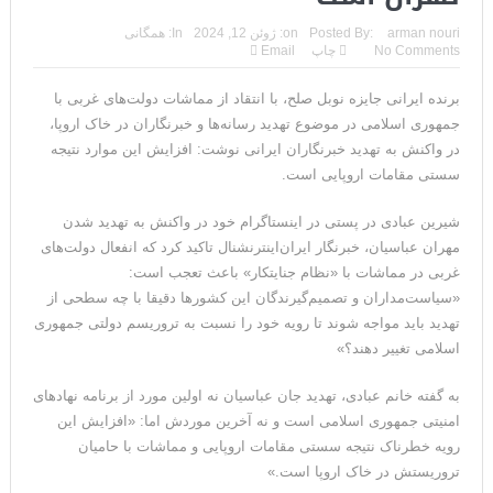
مقامات آمریکایی: برخی گزارش‌ها موجب گستاخ‌تر شدن حکومت
arman nouri
Posted By:
on:
ژوئن 12, 2024
In:
همگانی
No Comments
چاپ
Email
ایران خواهد شد
برنده ایرانی جایزه نوبل صلح، با انتقاد از مماشات دولت‌های غربی با
خبرگزاری سپاه پاسداران: رهگیری اهداف متخاصم در نزدیکی جزیره
جمهوری اسلامی در موضوع تهدید رسانه‌ها و خبرنگاران در خاک اروپا،
قشم
در واکنش به تهدید خبرنگاران ایرانی نوشت: افزایش این موارد نتیجه
سستی مقامات اروپایی است.
تحلیلگر حکومتی: تفاهم هرمز پایان بحران نیست؛ خطر جنگ همچنان
شیرین عبادی در پستی در اینستاگرام خود در واکنش به تهدید شدن
پابرجاست
مهران عباسیان، خبرنگار ایران‌اینترنشنال تاکید کرد که انفعال دولت‌های
ایران؛ واکنش ترامپ و معاونش به اقدام تفرقه‌افکنان/سفر ژنرال
غربی در مماشات با «نظام جنایتکار» باعث تعجب است:
«سیاست‌مداران و تصمیم‌گیرندگان این کشورها دقیقا با چه سطحی از
منیر به عربستان
تهدید باید مواجه‌ شوند تا رویه‌ خود را نسبت به تروریسم دولتی جمهوری
اسلامی تغییر دهند؟»
مقاله: اپوزیسیون بی‌راه‌حل؛ وقتی دشمنی با پهلوی جای نجات
ایران را می‌گیرد
به گفته خانم عبادی، تهدید جان عباسیان نه اولین مورد از برنامه‌ نهادهای
امنیتی جمهوری اسلامی است و نه آخرین موردش اما: «افزایش این
۱۰ تریلیون دلار؛ چگونه جرایم سایبری به سومین اقتصاد بزرگ جهان
رویه‌ خطرناک نتیجه سستی مقامات اروپایی و مماشات با حامیان
تروریستش در خاک اروپا است.»
تبدیل شد؟