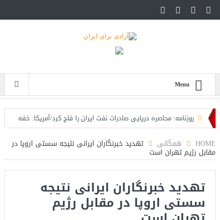
Menu
روزنامه: محاصره دریایی صادرات نفت ایران را فلج کرد/آمریکا: خفه
خواهند شد
HOME
همگانی
تهدید خبرنگاران ایرانی نتیجه سستی اروپا در
مقابل رژیم تهران است
تحلیلگر سعودی: این توافق‌نامه پیامی بازدارنده در برابر حکومت
ایران است
تهدید خبرنگاران ایرانی نتیجه
مقام آمریکایی: تصورِ بازنده بودن برای ترامپ غیرقابل‌تحمل
سستی اروپا در مقابل رژیم
است+فیلم: تحلیل
تهران است