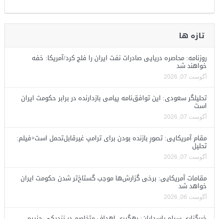
تازه ها
روزنامه: محاصره دریایی صادرات نفت ایران را فلج کرد/آمریکا: خفه
خواهند شد
آگوست 07, 2026
تحلیلگر سعودی: این توافق‌نامه پیامی بازدارنده در برابر حکومت ایران
است
آگوست 07, 2026
مقام آمریکایی: تصورِ بازنده بودن برای ترامپ غیرقابل‌تحمل است+فیلم:
تحلیل
آگوست 07, 2026
مقامات آمریکایی: برخی گزارش‌ها موجب گستاخ‌تر شدن حکومت ایران
خواهد شد
آگوست 06, 2026
خبرگزاری سپاه پاسداران: رهگیری اهداف متخاصم در نزدیکی جزیره