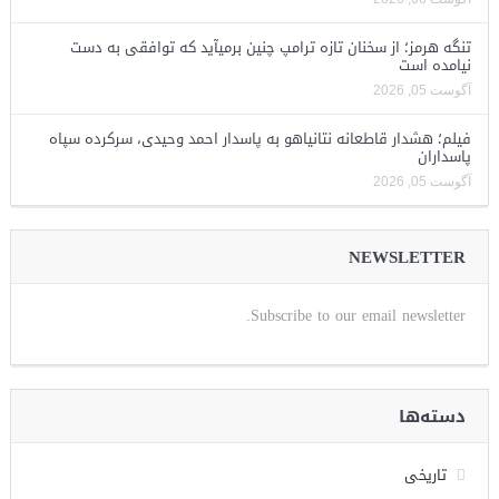
تنگه هرمز؛ از سخنان تازه ترامپ چنین برمیآید که توافقی به دست
نیامده است
آگوست 05, 2026
فیلم؛ هشدار قاطعانه نتانیاهو به پاسدار احمد وحیدی، سرکرده سپاه
پاسداران
آگوست 05, 2026
NEWSLETTER
Subscribe to our email newsletter.
دسته‌ها
تاریخی