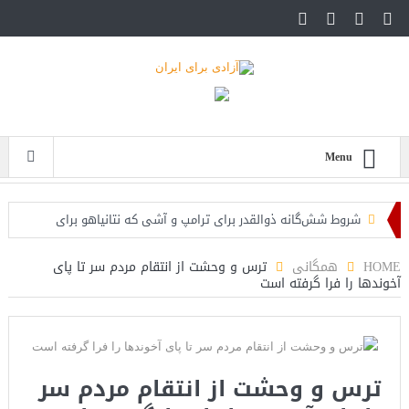
Menu
شروط شش‌گانه ذوالقدر برای ترامپ و آشی که نتانیاهو برای
ذوالقدرها پخته!
HOME
همگانی
ترس و وحشت از انتقام مردم سر تا پای
آخوندها را فرا گرفته است
ایران؛ فرمانده ارتش آمریکا به مقامات کاخ سفید: حملات هوایی
کافی نیست
روزنامه: محاصره دریایی صادرات نفت ایران را فلج کرد/آمریکا: خفه
ترس و وحشت از انتقام مردم سر
خواهند شد