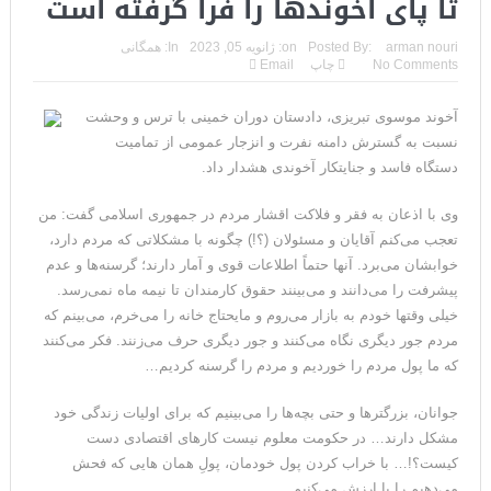
تا پای آخوندها را فرا گرفته است
تحلیلگر سعودی: این توافق‌نامه پیامی بازدارنده در برابر حکومت
arman nouri
Posted By:
on:
ژانویه 05, 2023
In:
همگانی
ایران است
No Comments
چاپ
Email
مقام آمریکایی: تصورِ بازنده بودن برای ترامپ غیرقابل‌تحمل
آخوند موسوی تبریزی، دادستان دوران خمینی با ترس و وحشت
است+فیلم: تحلیل
نسبت به گسترش دامنه نفرت و انزجار عمومی از تمامیت
دستگاه فاسد و جنایتکار آخوندی هشدار داد.
مقامات آمریکایی: برخی گزارش‌ها موجب گستاخ‌تر شدن حکومت
وی با اذعان به فقر و فلاکت اقشار مردم در جمهوری اسلامی گفت: من
ایران خواهد شد
تعجب می‌کنم آقایان و مسئولان (؟!) چگونه با مشکلاتی که مردم دارد،
خوابشان می‌برد. آنها حتماً اطلاعات قوی و آمار دارند؛ گرسنه‌ها و عدم
خبرگزاری سپاه پاسداران: رهگیری اهداف متخاصم در نزدیکی جزیره
پیشرفت را می‌دانند و می‌بینند حقوق کارمندان تا نیمه ماه نمی‌رسد.
قشم
خیلی وقتها خودم به بازار می‌روم و مایحتاج خانه را می‌خرم، می‌بینم که
مردم جور دیگری نگاه می‌کنند و جور دیگری حرف می‌زنند. فکر می‌کنند
تحلیلگر حکومتی: تفاهم هرمز پایان بحران نیست؛ خطر جنگ همچنان
که ما پول مردم را خوردیم و مردم را گرسنه کردیم…
پابرجاست
جوانان، بزرگترها و حتی بچه‌ها را می‌بینیم که برای اولیات زندگی خود
ایران؛ واکنش ترامپ و معاونش به اقدام تفرقه‌افکنان/سفر ژنرال
مشکل دارند… در حکومت معلوم نیست کارهای اقتصادی دست
کیست؟!… با خراب کردن پول خودمان، پولِ همان هایی که فحش
منیر به عربستان
می‌دهیم را با ارزش می‌کنیم.