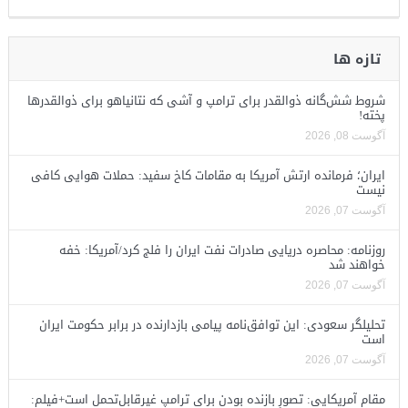
تازه ها
شروط شش‌گانه ذوالقدر برای ترامپ و آشی که نتانیاهو برای ذوالقدرها
پخته!
آگوست 08, 2026
ایران؛ فرمانده ارتش آمریکا به مقامات کاخ سفید: حملات هوایی کافی
نیست
آگوست 07, 2026
روزنامه: محاصره دریایی صادرات نفت ایران را فلج کرد/آمریکا: خفه
خواهند شد
آگوست 07, 2026
تحلیلگر سعودی: این توافق‌نامه پیامی بازدارنده در برابر حکومت ایران
است
آگوست 07, 2026
مقام آمریکایی: تصورِ بازنده بودن برای ترامپ غیرقابل‌تحمل است+فیلم: