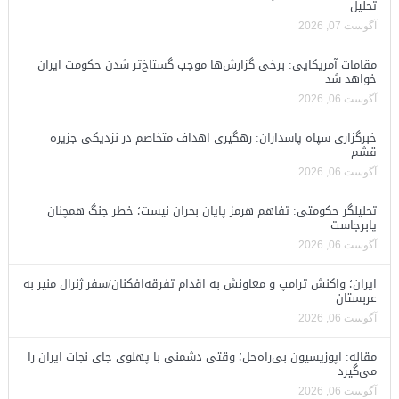
تحلیل
آگوست 07, 2026
مقامات آمریکایی: برخی گزارش‌ها موجب گستاخ‌تر شدن حکومت ایران
خواهد شد
آگوست 06, 2026
خبرگزاری سپاه پاسداران: رهگیری اهداف متخاصم در نزدیکی جزیره
قشم
آگوست 06, 2026
تحلیلگر حکومتی: تفاهم هرمز پایان بحران نیست؛ خطر جنگ همچنان
پابرجاست
آگوست 06, 2026
ایران؛ واکنش ترامپ و معاونش به اقدام تفرقه‌افکنان/سفر ژنرال منیر به
عربستان
آگوست 06, 2026
مقاله: اپوزیسیون بی‌راه‌حل؛ وقتی دشمنی با پهلوی جای نجات ایران را
می‌گیرد
آگوست 06, 2026