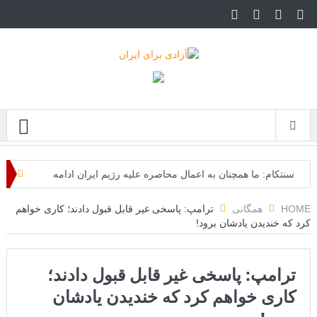
Menu
سنتکام: ما همچنان به اعمال محاصره علیه رژیم ایران ادامه
می‌دهیم
HOME
همگانی
ترامپ: پاسخی غیر قابل قبول دادند؛ کاری خواهم
کرد که خندیدن یادشان برود!
اسرائیل: حزب‌الله توافق آتش‌بس را نقض کرده، اقدام
قاطعانه‌ای در راه است
ترامپ: پاسخی غیر قابل قبول دادند؛
حمله دوباره حوثی‌ها به عربستان؛ سپاه: هیچ توافقی را نهایی
کاری خواهم کرد که خندیدن یادشان
نخواهیم کرد+تحلیل