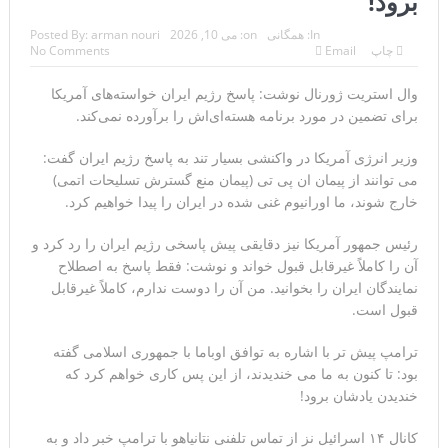
برود!
ترامپ: سرمایه‌گذاران دریافته‌اند که آمریکا در حال پیروزی است
In:
همگانی
on:
می 10, 2026
arman nouri
Posted By:
چاپ
Email
No Comments
مذاکرات تنگه هرمز به نتیجه نرسید؛ سپاه جنگ را برگزید/
وال استریت ژورنال نوشت: پاسخ رژیم ایران خواسته‌های آمریکا
بازگشت دو ناو هواپیمابر
برای تضمین در مورد برنامه هسته‌ای‌اش را برآورده نمی‌کند.
ونزوئلا؛ منتقدان ترامپ اذعان می‌کنند که حق با او بود وضعیت
وزیر انرژی آمریکا در واکنشی بسیار تند به پاسخ رژیم ایران گفت:
می توانند از پیمان ان پی تی (پیمان منع گسترش تسلیحات اتمی)
بهبود یافته است
خارج شوند، ما اورانیوم غنی شده در ایران را پیدا خواهیم کرد.
دیپلمات حکومتی: ترامپ می‌خواهد یک بار برای همیشه نسخه ما
رئیس جمهور آمریکا نیز دقایقی پیش پاسخی رژیم ایران را رد کرد و
را بپیچد+تحلیل
آن را کاملاً غیرقابل قبول خواند و نوشت: فقط پاسخ به اصطلاح
نمایندگان ایران را بخوانید. من آن را دوست ندارم، کاملاً غیرقابل
ترامپ: این آخرین فرصت برای حکومت ایران است، امیدوارم
قبول است.
سر عقل بیایند
ترامپ پیش تر با اشاره به توافق اوباما با جمهوری اسلامی گفته
حمله احتمالی آمریکا چه شکلی خواهد بود؟ آماده‌باش کامل در
بود: تا کنون به ما می خندیدند، از این پس کاری خواهم کرد که
خندیدن یادشان برود!
شمال غرب ایران
کانال ۱۴ اسرائیل نز از تماس تلفنی نتانیاهو با ترامپ خبر داد و به
ترامپ: رهبری حکومت ایران فریبکار و دورویی عجیبی از خود