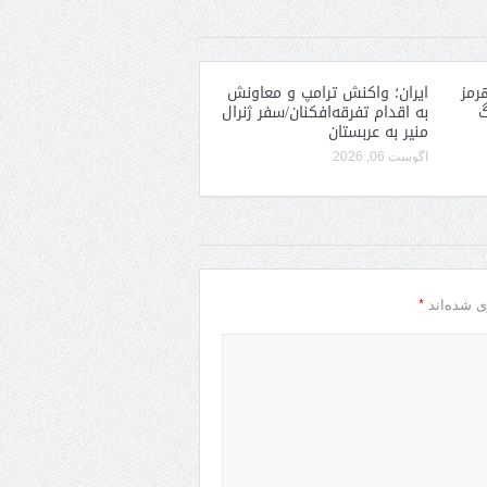
رمز
ایران؛ واکنش ترامپ و معاونش
گ
به اقدام تفرقه‌افکنان/سفر ژنرال
منیر به عربستان
آگوست 06, 2026
*
ی شده‌اند