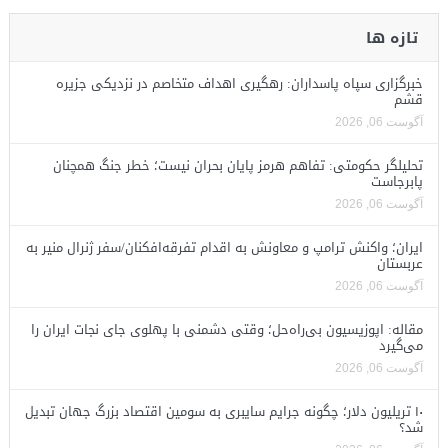
تازه ها
خبرگزاری سپاه پاسداران: رهگیری اهداف متخاصم در نزدیکی جزیره
قشم
آگوست 06, 2026
تحلیلگر حکومتی: تفاهم هرمز پایان بحران نیست؛ خطر جنگ همچنان
پابرجاست
آگوست 06, 2026
ایران؛ واکنش ترامپ و معاونش به اقدام تفرقه‌افکنان/سفر ژنرال منیر به
عربستان
آگوست 06, 2026
مقاله: اپوزیسیون بی‌راه‌حل؛ وقتی دشمنی با پهلوی جای نجات ایران را
می‌گیرد
آگوست 06, 2026
۱۰ تریلیون دلار؛ چگونه جرایم سایبری به سومین اقتصاد بزرگ جهان تبدیل
شد؟