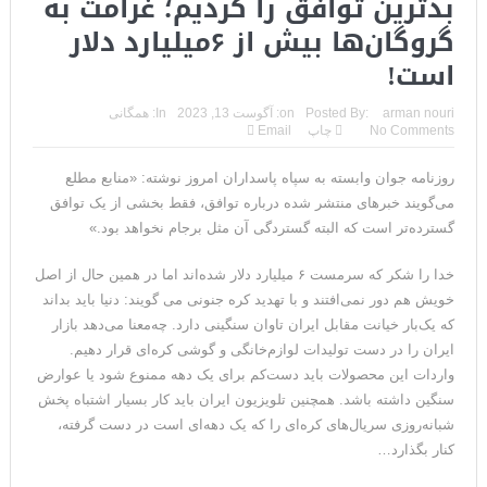
بدترین توافق را کردیم؛ غرامت به
گروگان‌ها بیش از ۶میلیارد دلار
است!
arman nouri
Posted By:
on:
آگوست 13, 2023
In:
همگانی
No Comments
چاپ
Email
روزنامه جوان وابسته به سپاه پاسداران امروز نوشته: «منابع مطلع
می‌گویند خبر‌های منتشر شده درباره توافق، فقط بخشی از یک توافق
گسترده‌تر است که البته گستردگی آن مثل برجام نخواهد بود.»
خدا را شکر که سرمست ۶ میلیارد دلار شده‌اند اما در همین حال از اصل
خویش هم دور نمی‌افتند و با تهدید کره جنونی می گویند: دنیا باید بداند
که یک‌بار خیانت مقابل ایران تاوان سنگینی دارد. چه‌معنا می‌دهد بازار
ایران را در دست تولیدات لوازم‌خانگی و گوشی کره‌ای قرار دهیم.
واردات این محصولات باید دست‌کم برای یک دهه ممنوع شود یا عوارض
سنگین داشته باشد. همچنین تلویزیون ایران باید کار بسیار اشتباه پخش
شبانه‌روزی سریال‌های کره‌ای را که یک دهه‌ای است در دست گرفته،
کنار بگذارد…