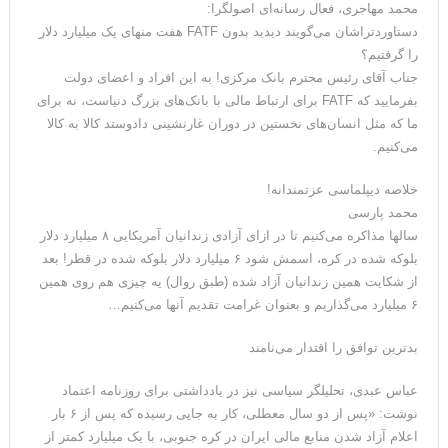
محمد مهاجری، فعال رسانه‌ای اصولگرا:
دستاوردتراشان می‌گویند دیدید بدون FATF هفت منهای یک میلیارد دلار
را گرفتیم؟
جناب آقای رئیس محترم بانک مرکزی! به این افراد و اعضای دولت
بفرمایید که ‎FATF برای ارتباط مالی با بانک‌های بزرگ دنیاست، نه برای
ما که مثل انسان‌های نخستین در دوران ‎غارنشینی دادوستد کالا به کالا
می‌کنیم.
خلاصه دیپلماسی عزتمندانه!
محمد پارسی
سالها مذاکره می‌کنیم تا در ازای آزادی زندانیان آمریکایی ٨ میلیارد دلار
بلوکه شده در کره، اسمش شود ۶ میلیارد دلار بلوکه شده در قطر! بعد
از شکایت همین زندانیان آزاد شده (طبق روال) یه چیزی هم روی همین
۶ میلیارد می‌گذاریم و بعنوان غرامت تقدیم آنها می‌کنیم…
بدترین توافق را اقتدار می‌نامند
عباس عبدی، تحلیلگر سیاسی نیز در یادداشتی برای روزنامه اعتماد
نوشت: «پس از دو سال معطلی، کار به جایی رسیده که پس از ۶ بار
اعلام آزاد شدن منابع مالی ایران در کره جنوبی، با یک میلیارد کمتر از