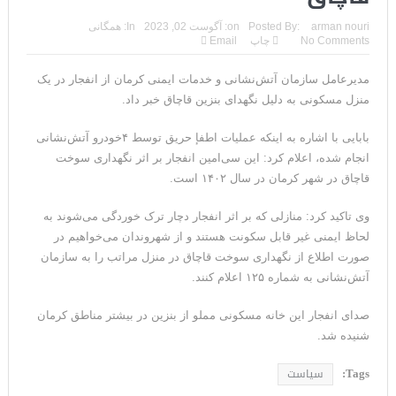
arman nouri
Posted By:
on:
آگوست 02, 2023
In:
همگانی
No Comments
چاپ
Email
مدیرعامل سازمان آتش‌نشانی و خدمات ایمنی کرمان از انفجار در یک
منزل مسکونی به دلیل نگهدای بنزین قاچاق خبر داد.
بابایی با اشاره به اینکه عملیات اطفإ حریق توسط ۴خودرو آتش‌نشانی
انجام شده، اعلام کرد: این سی‌امین انفجار بر اثر نگهداری سوخت
قاچاق در شهر کرمان در سال ۱۴۰۲ است.
وی تاکید کرد: منازلی که بر اثر انفجار دچار ترک خوردگی می‌شوند به
لحاظ ایمنی غیر قابل سکونت هستند و از شهروندان می‌خواهیم در
صورت اطلاع از نگهداری سوخت قاچاق در منزل مراتب را به سازمان
آتش‌نشانی به شماره ۱۲۵ اعلام کنند.
صدای انفجار این خانه مسکونی مملو از بنزین در بیشتر مناطق کرمان
شنیده شد.
Tags:
سیاست