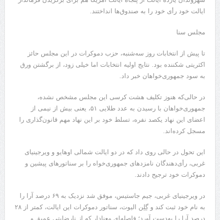
ایالت خود رأی خود را به صندوق‌ها انداختند.
مجلس سنا
تا پیش از انتخابات روز سه‌شنبه، حزب دموکرات در این مجلس حائز
اکثریتی شکننده بود. نتایج اولیه انتخابات اما خیلی زود، از برگشتن ورق
به سود جمهوری‌خواهان خبر داد.
در حالی‌که هنوز تکلیف هشت کرسی این مجلس مشخص نشده،
جمهوری‌خواهان با رسیدن به عدد طلایی ۵۱، یعنی بیش از نیمی از
اعضای این نهاد یکصد نفره، تسلط خود بر این نهاد مهم قانون‌گذاری را
مسجل کرده‌اند.
این تحول در حالی روی داد که در دو ایالت شمالی اوهایو و ویرجینیای
غربی، رأی‌دهندگان نامزدهای جمهوری‌خواه را بر سناتورهای پیشین و
دموکرات خود ترجیح دادند.
در ویرجینیای غربی، جیم جاستیس، موفق شد نزدیک به ۶۹ درصد آرا را
به نام خود ثبت کند و گِلِن الیوت، سناتور دموکرات این ایالت، کمتر از ۲۸
درصد آرا را به‌دست آورد؛ فاصله‌ای معنادار که از نارضایتی عمیق و