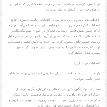
از یک‌سوم کرسی‌های باقی‌مانده نیاز خواهد داشت؛‌ امری که تحقق آن
به هیچ وجه، دور از انتظار به نظر نمی‌رسد.
با قطعی‌شدن پیروزی دونالد ترامپ در انتخابات ریاست‌جمهوری، نتایج
انتخابات کنگره هم خبری بسیار خوشایند برای او به شما می‌آید؛ به‌ویژه
آن‌که حضور شش قاضی ارشد محافظه‌کار در جمع ۹ عضو مادام‌العمر
دادگاه عالی ایالات متحده- که سه تن از آن‌ها را خود ترامپ در دوره اول
ریاست جمهوری‌اش منصوب کرده بود- عملاٌ به چالش کشیدن تصمیمات
او یا کنگره همسو با وی را، به موضوعی بسیار دشوار، اگر نه غیر
ممکن، تبدیل خواهد کرد.
انتخابات فرمانداران
یازده ایالت نیز شاهد انتخابات برای برگزیدن فرمانداران بودند اما شاهد
تغییر خاصی نبودند.
سه ایالت واشینگتن، کارولینای شمالی و دلاوِر بار دیگر به فرماندار
دموکرات خود رأی دادند و در مقابل، فرمانداری هشت ایالت ایندیانا،
داکوتای شمالی، میزوری، مونتانا، نیوهمشر، ورمانت، ویرجینیای غربی و
یوتا همچنان در اختیار جمهوری‌خواهان باقی ماند.