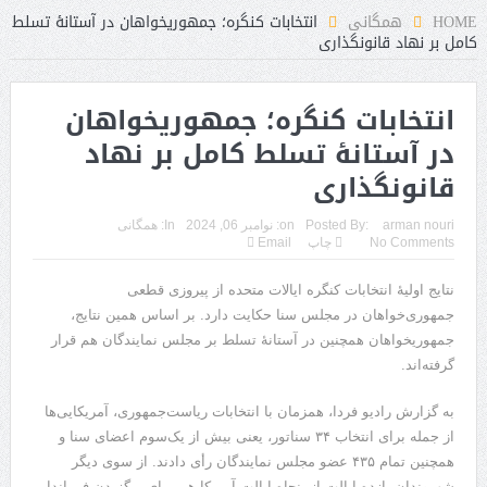
HOME
همگانی
انتخابات کنگره؛ جمهوریخواهان در آستانهٔ تسلط
کامل بر نهاد قانونگذاری
انتخابات کنگره؛ جمهوریخواهان
در آستانهٔ تسلط کامل بر نهاد
قانونگذاری
arman nouri
Posted By:
on:
نوامبر 06, 2024
In:
همگانی
No Comments
چاپ
Email
نتایج اولیهٔ انتخابات کنگره ایالات متحده از پیروزی قطعی
جمهوری‌خواهان در مجلس سنا حکایت دارد. بر اساس همین نتایج،
جمهوریخواهان همچنین در آستانهٔ تسلط بر مجلس نمایندگان هم قرار
گرفته‌اند.
به گزارش رادیو فردا، همزمان با انتخابات ریاست‌جمهوری،‌ آمریکایی‌ها
از جمله برای انتخاب ۳۴ سناتور، یعنی بیش از یک‌سوم اعضای سنا و
همچنین تمام ۴۳۵ عضو مجلس نمایندگان رأی دادند. از سوی دیگر
شهروندان یازده ایالت از پنجاه ایالت آمریکا هم برای برگزیدن فرماندار