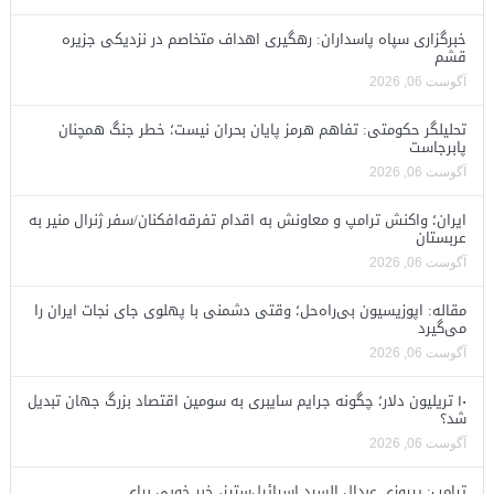
خبرگزاری سپاه پاسداران: رهگیری اهداف متخاصم در نزدیکی جزیره
قشم
آگوست 06, 2026
تحلیلگر حکومتی: تفاهم هرمز پایان بحران نیست؛ خطر جنگ همچنان
پابرجاست
آگوست 06, 2026
ایران؛ واکنش ترامپ و معاونش به اقدام تفرقه‌افکنان/سفر ژنرال منیر به
عربستان
آگوست 06, 2026
مقاله: اپوزیسیون بی‌راه‌حل؛ وقتی دشمنی با پهلوی جای نجات ایران را
می‌گیرد
آگوست 06, 2026
۱۰ تریلیون دلار؛ چگونه جرایم سایبری به سومین اقتصاد بزرگ جهان تبدیل
شد؟
آگوست 06, 2026
ترامپ: پیروزی عبدال السید اسرائیل‌ستیز، خبر خوبی برای