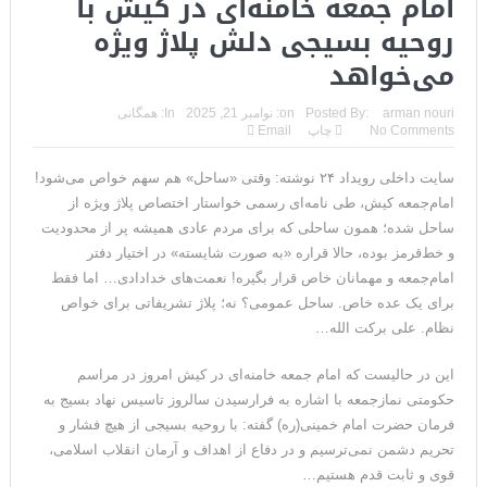
امام جمعه خامنه‌ای در کیش با
روحیه بسیجی دلش پلاژ ویژه
می‌خواهد
arman nouri
Posted By:
on:
نوامبر 21, 2025
In:
همگانی
No Comments
چاپ
Email
سایت داخلی رویداد ۲۴ نوشته: وقتی «ساحل» هم سهم خواص می‌شود!
امام‌جمعه کیش، طی نامه‌ای رسمی خواستار اختصاص پلاژ ویژه از
ساحل شده؛ همون ساحلی که برای مردم عادی همیشه پر از محدودیت
و خط‌قرمز بوده، حالا قراره «به صورت شایسته» در اختیار دفتر
امام‌جمعه و مهمانان خاص قرار بگیره! نعمت‌های خدادادی… اما فقط
برای یک عده خاص. ساحل عمومی؟ نه؛ پلاژ تشریفاتی برای خواص
نظام. علی برکت الله…
این در حالیست که امام جمعه خامنه‌ای در کیش امروز در مراسم
حکومتی نمازجمعه با اشاره به فرارسیدن سالروز تاسیس نهاد بسیج به
فرمان حضرت امام خمینی(ره) گفته: با روحیه بسیجی از هیچ فشار و
تحریم دشمن نمی‌ترسیم و در دفاع از اهداف و آرمان انقلاب اسلامی،
قوی و ثابت قدم هستیم…