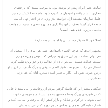
سایت عصر ایران پیش تر نوشته بود: به موجب سندی که در فضای
مجازی انتشار یافته و امیدواریم تکذیب شود امام جمعۀ کیش از مدیر
عامل سازمان منطقۀ آزاد خواسته پلاژ ویژه‌ای در اختیار نهاد امامت
جمعه قرار گیرد! هدف از این واگذاری هم بهره مندی متدینین از مواهب
طبیعی جزیره اعلام شده است!
اصلا خود کلمۀ پلاژ چه نسبتی با امامت جمعه دارد؟
مشهور است که یعرف الاشیاء باضدادها. یعنی هر امری را از متضاد آن
می توان شناخت. بر این سیاق به میزانی که تبعیض و ویژه خواری
نیست عدالت هست. نمی‌توان دم از عدالت زد و حق ویژه طلب کرد.
انتظار می رفت سرنوشت شیخ کاظم صدیقی و مرگ تأسف بار فرزند او
درس عبرتی شود اما انگار به تعبیر استاد سخن: آنان که غنی‌ترند
محتاج‌ترند.
شگفتی بیشتر این که فاصله گرفتن مردم از روحانیت را می بینند تا جایی
که در شهرهای بزرگ بعضا معممین به مجالس ختم و عروسی دعوت
نمی شوند یا در کوی و خیابان و بازار کمتر آزادانه رفت و آمد می کنند و
شمار نمایندگان معمم در مجلس در هر دوره کمتر می شود ولی با