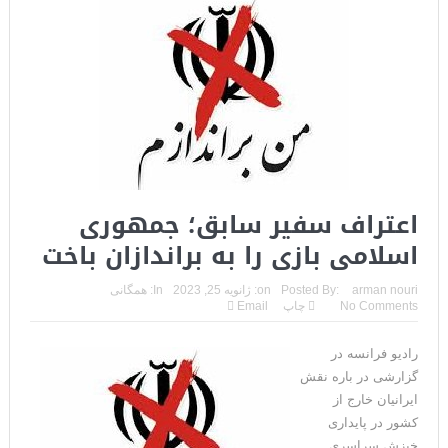
اعتراف سفیر سابق؛ جمهوری
اسلامی بازی را به براندازان باخت
arman nouri
Posted By:
on:
ژانویه 25, 2023
In:
همگانی
No Comments
چاپ
Email
رادیو فرانسه در
گزارشی در باره نقش
ایرانیان خارج از
کشور در پایداری
خیزش سراسری