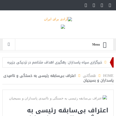
Menu
خبرگزاری سپاه پاسداران: رهگیری اهداف متخاصم در نزدیکی جزیره
قشم
HOME
همگانی
اعتراف بی‌سابقه رئیسی به خستگی و ناامیدی
پاسداران و بسیجیان
تحلیلگر حکومتی: تفاهم هرمز پایان بحران نیست؛ خطر جنگ همچنان
پابرجاست
ایران؛ واکنش ترامپ و معاونش به اقدام تفرقه‌افکنان/سفر ژنرال
اعتراف بی‌سابقه رئیسی به
منیر به عربستان