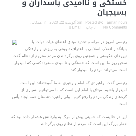
خستگی و ناامیدی پاسداران و
مقاله: اپوزیسیون بی‌راه‌حل؛ وقتی دشمنی با پهلوی جای نجات
بسیجیان
ایران را می‌گیرد
arman nouri
Posted By:
on:
آگوست 22, 2023
In:
همگانی
No Comments
چاپ
Email
۱۰ تریلیون دلار؛ چگونه جرایم سایبری به سومین اقتصاد بزرگ جهان
تبدیل شد؟
رئیسی امروز در مراسم تجدید میثاق اعضای هیات دولت با
بنیانگذار انقلاب اسلامی با اعتراف تلویحی به ریزش و وارفتگی
ترامپ: پیروزی عبدال السید اسرائیل‌ستیز، خبر خوبی برای
نیروهای حکومتی و همچنین روی برگرداندن مردم محروم از نظام گفت:
جمهوری‌خواهان است
سخن روز ما این است که خستگی و ناامیدی ممنوع؛ کسی که امیدوار
است می‌تواند مردم را امیدوار کند…
تنگه هرمز؛ از سخنان تازه ترامپ چنین برمیآید که توافقی به دست
رئیسی گفت: راهبردی که امام و رهبری به ما آموخته‌اند این است
نیامده است
امیدوار باشیم. میثاق با امام این است که ما می‌توانیم بسیاری از
گره‌های زندگی مردم را رفع کنیم…ولی راهبرد دشمنان همه ایجاد یأس
فیلم؛ هشدار قاطعانه نتانیاهو به پاسدار احمد وحیدی، سرکرده
است…
سپاه پاسداران
این در حالیست که خمینی پیش از مرگ به وارثانش هشدار داده بود که
خبرگزاری رویترز از اختلاف نظر در مذاکرات در باره تنگه هرمز خبر داد
خطر بزرگ این است که مردم از نظام روی برگردانند.
سنتکام: ما همچنان به اعمال محاصره علیه رژیم ایران ادامه