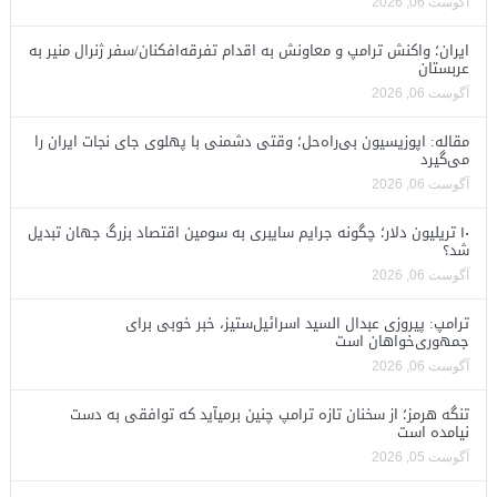
آگوست 06, 2026
ایران؛ واکنش ترامپ و معاونش به اقدام تفرقه‌افکنان/سفر ژنرال منیر به
عربستان
آگوست 06, 2026
مقاله: اپوزیسیون بی‌راه‌حل؛ وقتی دشمنی با پهلوی جای نجات ایران را
می‌گیرد
آگوست 06, 2026
۱۰ تریلیون دلار؛ چگونه جرایم سایبری به سومین اقتصاد بزرگ جهان تبدیل
شد؟
آگوست 06, 2026
ترامپ: پیروزی عبدال السید اسرائیل‌ستیز، خبر خوبی برای
جمهوری‌خواهان است
آگوست 06, 2026
تنگه هرمز؛ از سخنان تازه ترامپ چنین برمیآید که توافقی به دست
نیامده است
آگوست 05, 2026