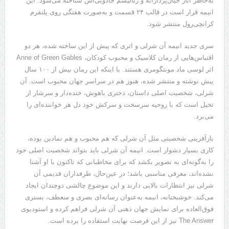
به‌خاطر آثار خیال‌پردازانه و رئالیسم جادویی‌اش شناخته می‌شود. این
انیمه قرار است در قالب ۲۴ قسمت و به‌صورت هفتگی روی پلتفرم
کرانچی‌رول منتشر شود.
سری جدید انیمه آن شرلی و اثری که پیش از این ساخته شده، هر دو
اقتباس‌هایی از رمان کلاسیک و محبوب کودکان، Anne of Green Gables
اثر لوسی ماد مونتگومری هستند. با اینکه این رمان بیش از ۱۰۰ سال
پیش نوشته و منتشر شده، هنوز هم در سراسر جهان محبوب است. آن
شرلی، شخصیت اصلی داستان، دختری باهوش، خنده‌دار و سرشار از
تخیل است که با روحیه سرسخت و سرکش خود دل هر خواننده‌ای را
می‌برد.
بازآفرینی شخصیتی مثل آن شرلی که هم محبوب و هم نمادین بوده،
کاری بسیار دشوار است. انیمه آن شرلی باید بتواند شخصیت اصلی خود
را به‌گونه‌ای به تصویر بکشد که برای مخاطبانی که تاکنون با او آشنا
نشده‌اند، معرفی مناسبی باشد؛ در عین‌حال، طرفداران قدیمی آن
شرلی نیز انتظارات بالایی دارند و این موضوع چالشی دوچندان ایجاد
می‌کند. خوشبختانه، انیمه به‌عنوان رسانه‌ای بصری و منعطف، بستری
فوق‌العاده برای نمایش جهان ذهنی آن شرلی فراهم کرده و استودیوی
The Answer نیز از این فرصت نهایت استفاده را برده است.