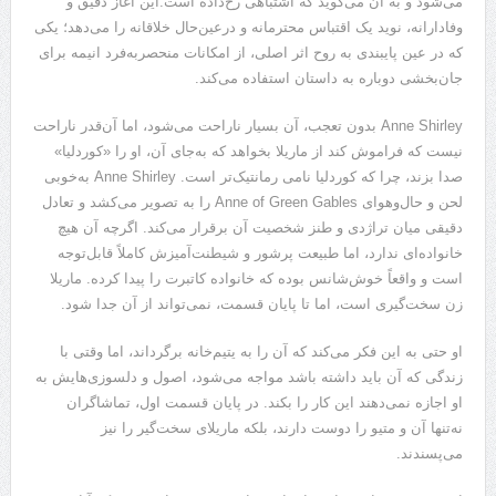
می‌شود و به آن می‌گوید که اشتباهی رخ‌داده است.این آغاز دقیق و
وفادارانه، نوید یک اقتباس محترمانه و درعین‌حال خلاقانه را می‌دهد؛ یکی
که در عین پایبندی به روح اثر اصلی، از امکانات منحصر‌به‌فرد انیمه برای
جان‌بخشی دوباره به داستان استفاده می‌کند.
Anne Shirley بدون تعجب، آن بسیار ناراحت می‌شود، اما آن‌قدر ناراحت
نیست که فراموش کند از ماریلا بخواهد که به‌جای آن، او را «کوردلیا»
صدا بزند، چرا که کوردلیا نامی رمانتیک‌تر است. Anne Shirley به‌خوبی
لحن و حال‌وهوای Anne of Green Gables را به تصویر می‌کشد و تعادل
دقیقی میان تراژدی و طنز شخصیت آن برقرار می‌کند. اگرچه آن هیچ
خانواده‌ای ندارد، اما طبیعت پرشور و شیطنت‌آمیزش کاملاً قابل‌توجه
است و واقعاً خوش‌شانس بوده که خانواده کاتبرت را پیدا کرده. ماریلا
زن سخت‌گیری است، اما تا پایان قسمت، نمی‌تواند از آن جدا شود.
او حتی به این فکر می‌کند که آن را به یتیم‌خانه برگرداند، اما وقتی با
زندگی که آن باید داشته باشد مواجه می‌شود، اصول و دلسوزی‌هایش به
او اجازه نمی‌دهند این کار را بکند. در پایان قسمت اول، تماشاگران
نه‌تنها آن و متیو را دوست دارند، بلکه ماریلای سخت‌گیر را نیز
می‌پسندند.