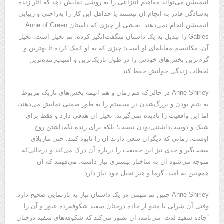
انیمیشن می‌تواند مفاهیم انتزاعی را به روشی نمایش دهد که آثار زنده
به‌سادگی قادر به انجام آن نیستند یا حداقل این کار را به‌راحتی و زیبایی
انیمیشن انجام نمی‌دهند. بخشی از چیزی که داستان Anne of Green
Gables را تبدیل به یک داستان شگفت‌انگیز کرده، تم تخیل است. تخیل
آن، مکانیسم مقابله‌ای او است؛ چیزی که به او کمک کرده تا بهترین و
گرم‌ترین بخش‌های خودش را در طول تاریک‌ترین و آسیب‌زننده‌ترین
لحظات زندگی جوانش حفظ کند.
Anne Shirley در حالی‌که هم رمان و هم انیمه بخش‌های تاریک مربوط
به یتیم بودن و بزرگ‌شدن در سیستم را به طور ضمنی نمایش می‌دهند،
اما این واقعیت را نادیده نمی‌گیرند. تخیل آن هدفی دارد و فقط برای
شیک و دوست‌داشتنی‌بودن نیست؛ بلکه برای زنده نگه‌داشتن روح
اوست، زمانی که دیگران سعی دارند آن را نابود کنند. حتی ماریلای
سخت‌گیر و جدی نیز این حقیقت را درباره آن درک می‌کند و درحالی‌که
متوجه می‌شود آن به ساختار بیشتری نیاز داشته، می‌فهمد که آن
همچنین به امید، گرما و هنر تخیل خود نیاز دارد.
Anne Shirley چنین تم مهمی در یک داستان نیاز به بازنمایی صحیح دارد.
وقتی آن شرلی با متیو از جاده درختان سفید شکوفه‌زده عبور و آن را
“جاده سفید لذت” می‌نامد، آن تصور می‌کند که شکوفه‌های سفید درختان