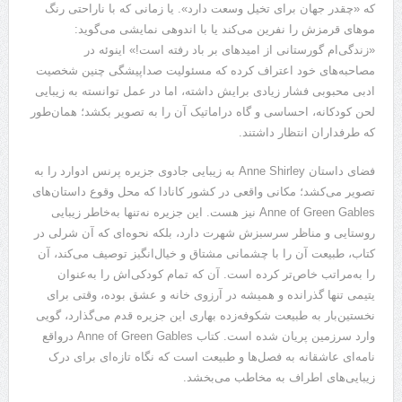
که «چقدر جهان برای تخیل وسعت دارد». یا زمانی که با ناراحتی رنگ
مو‌های قرمزش را نفرین می‌کند یا با اندوهی نمایشی می‌گوید:
«زندگی‌ام گورستانی از امید‌های بر باد رفته است!» اینوئه در
مصاحبه‌های خود اعتراف کرده که مسئولیت صداپیشگی چنین شخصیت
ادبی محبوبی فشار زیادی برایش داشته، اما در عمل توانسته به زیبایی
لحن کودکانه، احساسی و گاه دراماتیک آن را به تصویر بکشد؛ همان‌طور
که طرفداران انتظار داشتند.
فضای داستان Anne Shirley به زیبایی جادوی جزیره پرنس ادوارد را به
تصویر می‌کشد؛ مکانی واقعی در کشور کانادا که محل وقوع داستان‌های
Anne of Green Gables نیز هست. این جزیره نه‌تنها به‌خاطر زیبایی
روستایی و مناظر سرسبزش شهرت دارد، بلکه نحوه‌ای که آن شرلی در
کتاب، طبیعت آن را با چشمانی مشتاق و خیال‌انگیز توصیف می‌کند، آن
را به‌مراتب خاص‌تر کرده است. آن که تمام کودکی‌اش را به‌عنوان
یتیمی تنها گذرانده و همیشه در آرزوی خانه و عشق بوده، وقتی برای
نخستین‌بار به طبیعت شکوفه‌زده بهاری این جزیره قدم می‌گذارد، گویی
وارد سرزمین پریان شده است. کتاب Anne of Green Gables درواقع
نامه‌ای عاشقانه به فصل‌ها و طبیعت است که نگاه تازه‌ای برای درک
زیبایی‌های اطراف به مخاطب می‌بخشد.