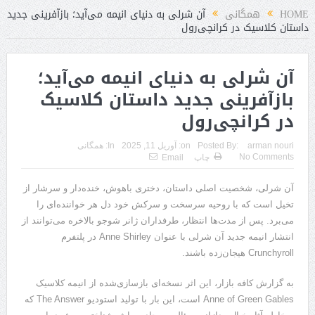
HOME
همگانی
آن شرلی به دنیای انیمه می‌آید؛ بازآفرینی جدید
داستان کلاسیک در کرانچی‌رول
آن شرلی به دنیای انیمه می‌آید؛
بازآفرینی جدید داستان کلاسیک
در کرانچی‌رول
arman nouri
Posted By:
on:
آوریل 11, 2025
In:
همگانی
No Comments
چاپ
Email
آن شرلی، شخصیت اصلی داستان، دختری باهوش، خنده‌دار و سرشار از
تخیل است که با روحیه سرسخت و سرکش خود دل هر خواننده‌ای را
می‌برد. پس از مدت‌ها انتظار، طرفداران ژانر شوجو بالاخره می‌توانند از
انتشار انیمه جدید آن شرلی با عنوان Anne Shirley در پلتفرم
Crunchyroll هیجان‌زده باشند.
به گزارش کافه بازار، این اثر نسخه‌ای بازسازی‌شده از انیمه کلاسیک
Anne of Green Gables است، این بار با تولید استودیو The Answer که