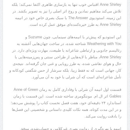
Anne Shirley اقتباس خوب تنها به بازسازی ظاهری اکتفا نمی‌کند؛ بلکه
تلاش می‌کند مفاهیم نمادین و روح اثر اصلی را نیز به تصویر بکشد. در
این زمینه، استودیوی The Answer با سبک بصری خاص خود در انیمه
Anne Shirley به طرز خیره‌کننده‌ای موفق عمل کرده است.
این استودیو که پیش‌تر با انیمه‌های سینمایی، چون Suzume و
Weathering with You شناخته شده، در ساخت جهان‌هایی آغشته به
رئالیسم جادویی و ارتباطی شاعرانه با طبیعت، مهارت ویژه‌ای دارد. در
Anne Shirley، مناظر با لایه‌هایی از طراحی سنتی و پس‌زمینه‌هایی با
حال و هوای نقاشی شده، به طرز رویایی و غنی جان گرفته‌اند. نتیجه‌ی
کار، جهانی است که نه فقط زیبا، بلکه سرشار از حس شگفتی کودکانه و
تأمل شاعرانه‌ای است که آن شرلی با خود به آن می‌آورد.
قسمت اول انیمه آن شرلی با وفاداری کامل به رمان Anne of Green
Gables اثر ال.‌ام. مونتگومری ساخته شده است. این قسمت با زمان
استاندارد ۲۴ دقیقه‌ای خود، هفت فصل نخست کتاب را پوشش می‌دهد؛
و در این مدت کوتاه، همه نکات کلیدی داستانی و شخصیتی این فصل‌ها
را بادقت روایت می‌کند.
انیمه با بهره‌گیری از روایت بصری غیرکلامی و حساب‌شده، موفق