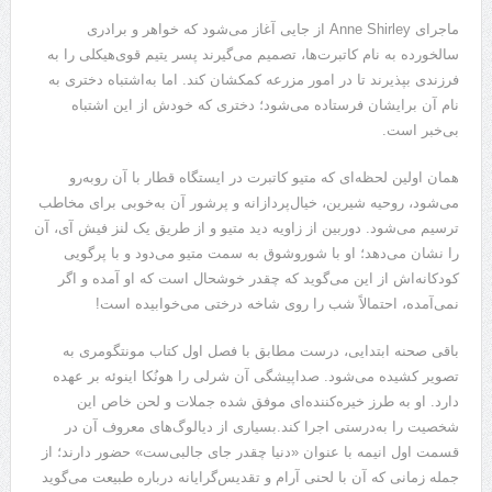
ماجرای Anne Shirley از جایی آغاز می‌شود که خواهر و برادری
سالخورده به نام کاتبرت‌ها، تصمیم می‌گیرند پسر یتیم قوی‌هیکلی را به
فرزندی بپذیرند تا در امور مزرعه کمکشان کند. اما به‌اشتباه دختری به
نام آن برایشان فرستاده می‌شود؛ دختری که خودش از این اشتباه
بی‌خبر است.
همان اولین لحظه‌ای که متیو کاتبرت در ایستگاه قطار با آن روبه‌رو
می‌شود، روحیه شیرین، خیال‌پردازانه و پرشور آن به‌خوبی برای مخاطب
ترسیم می‌شود. دوربین از زاویه دید متیو و از طریق یک لنز فیش آی، آن
را نشان می‌دهد؛ او با شوروشوق به سمت متیو می‌دود و با پرگویی
کودکانه‌اش از این می‌گوید که چقدر خوشحال است که او آمده و اگر
نمی‌آمده، احتمالاً شب را روی شاخه درختی می‌خوابیده است!
باقی صحنه ابتدایی، درست مطابق با فصل اول کتاب مونتگومری به
تصویر کشیده می‌شود. صداپیشگی آن شرلی را هونُکا اینوئه بر عهده
دارد. او به طرز خیره‌کننده‌ای موفق شده جملات و لحن خاص این
شخصیت را به‌درستی اجرا کند.بسیاری از دیالوگ‌های معروف آن در
قسمت اول انیمه با عنوان «دنیا چقدر جای جالبی‌ست» حضور دارند؛ از
جمله زمانی که آن با لحنی آرام و تقدیس‌گرایانه درباره طبیعت می‌گوید